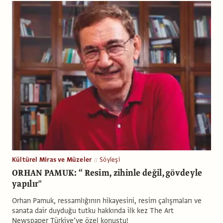
Kültürel Miras ve Müzeler
Söyleşi
ORHAN PAMUK: “ Resim, zihinle değil, gövdeyle
yapılır"
Orhan Pamuk, ressamlığının hikayesini, resim çalışmaları ve
sanata dair duyduğu tutku hakkında ilk kez The Art
Newspaper Türkiye’ye özel konuştu!