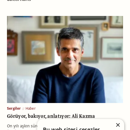
Sergiler
Haber
Görüyor, bakıyor, anlatıyor: Ali Kazma
×
On yılı aşkın süredir kitap, yazı, kütüphane gibi zihinsel
Bu web sitesi çerezler