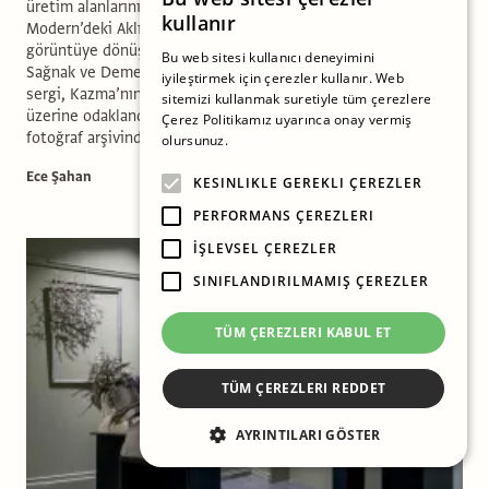
üretim alanlarının izini süren sanatçı Ali Kazma, İstanbul
kullanır
Modern’deki Aklın Manzaraları sergisinde aklın izlerini
görüntüye dönüştürüyor. 1 Şubat 2026’ya kadar, Öykü Özsoy
Bu web sitesi kullanıcı deneyimini
Sağnak ve Demet Yıldız Dinçer küratörlüğünde devam eden
iyileştirmek için çerezler kullanır. Web
sergi, Kazma’nın 2010’lardan itibaren kitap ve edebiyat
sitemizi kullanmak suretiyle tüm çerezlere
üzerine odaklandığı çalışmalarını, video yapıtlarını ve geniş
Çerez Politikamız uyarınca onay vermiş
fotoğraf arşivinden bir seçkiyi ağırlıyor.
olursunuz.
Daha fazlasını oku
Ece Şahan
KESINLIKLE GEREKLI ÇEREZLER
PERFORMANS ÇEREZLERI
İŞLEVSEL ÇEREZLER
SINIFLANDIRILMAMIŞ ÇEREZLER
TÜM ÇEREZLERI KABUL ET
TÜM ÇEREZLERI REDDET
AYRINTILARI GÖSTER