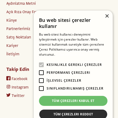
Aydınlatma Metni
Açık Rıza Onay Formu
×
Bu web sitesi çerezler
Künye
kullanır
Partnerlerimiz
Bu web sitesi kullanıcı deneyimini
Satış Noktaları
iyileştirmek için çerezler kullanır. Web
sitemizi kullanmak suretiyle tüm çerezlere
Kariyer
Çerez Politikamız uyarınca onay vermiş
İletişim
olursunuz.
Daha fazlasını oku
KESINLIKLE GEREKLI ÇEREZLER
Takip Edin
PERFORMANS ÇEREZLERI
Facebook
İŞLEVSEL ÇEREZLER
Instagram
SINIFLANDIRILMAMIŞ ÇEREZLER
Twitter
TÜM ÇEREZLERI KABUL ET
TÜM ÇEREZLERI REDDET