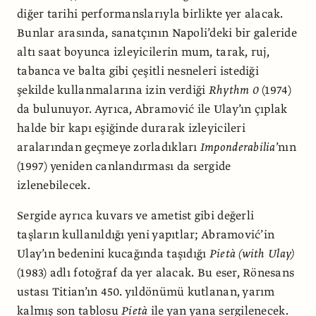
diğer tarihi performanslarıyla birlikte yer alacak.
Bunlar arasında, sanatçının Napoli’deki bir galeride
altı saat boyunca izleyicilerin mum, tarak, ruj,
tabanca ve balta gibi çeşitli nesneleri istediği
şekilde kullanmalarına izin verdiği
Rhythm 0
(1974)
da bulunuyor. Ayrıca, Abramović ile Ulay’ın çıplak
halde bir kapı eşiğinde durarak izleyicileri
aralarından geçmeye zorladıkları
Imponderabilia
’nın
(1997) yeniden canlandırması da sergide
izlenebilecek.
Sergide ayrıca kuvars ve ametist gibi değerli
taşların kullanıldığı yeni yapıtlar; Abramović’in
Ulay’ın bedenini kucağında taşıdığı
Pietà (with Ulay)
(1983) adlı fotoğraf da yer alacak. Bu eser, Rönesans
ustası Titian’ın 450. yıldönümü kutlanan, yarım
kalmış son tablosu
Pietà
ile yan yana sergilenecek.