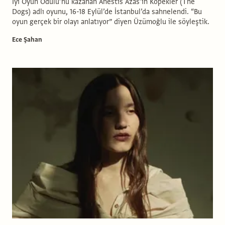
İyi Oyun Ödülü’nü kazanan Anestis Azas’ın Köpekler (The
Dogs) adlı oyunu, 16-18 Eylül’de İstanbul’da sahnelendi. “Bu
oyun gerçek bir olayı anlatıyor” diyen Üzümoğlu ile söyleştik.
Ece Şahan