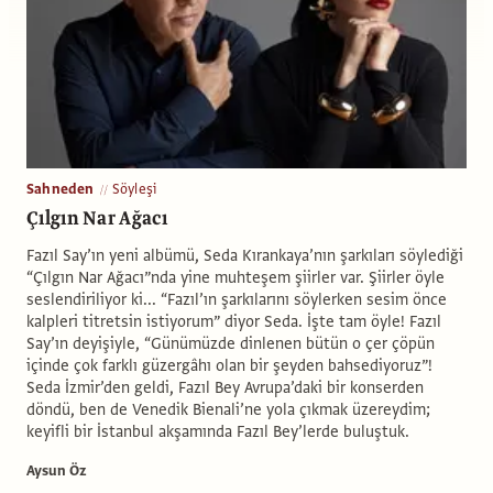
Sahneden
Söyleşi
Çılgın Nar Ağacı
Fazıl Say’ın yeni albümü, Seda Kırankaya’nın şarkıları söylediği
“Çılgın Nar Ağacı”nda yine muhteşem şiirler var. Şiirler öyle
seslendiriliyor ki... “Fazıl’ın şarkılarını söylerken sesim önce
kalpleri titretsin istiyorum” diyor Seda. İşte tam öyle! Fazıl
Say’ın deyişiyle, “Günümüzde dinlenen bütün o çer çöpün
içinde çok farklı güzergâhı olan bir şeyden bahsediyoruz”!
Seda İzmir’den geldi, Fazıl Bey Avrupa’daki bir konserden
döndü, ben de Venedik Bienali’ne yola çıkmak üzereydim;
keyifli bir İstanbul akşamında Fazıl Bey’lerde buluştuk.
Aysun Öz