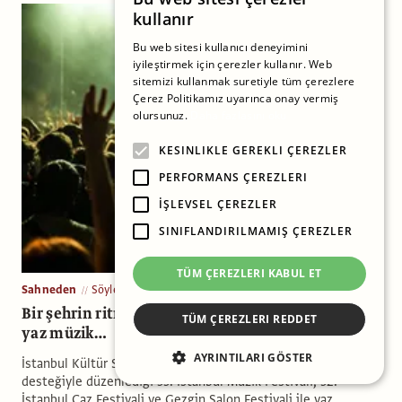
kullanır
Bu web sitesi kullanıcı deneyimini
iyileştirmek için çerezler kullanır. Web
sitemizi kullanmak suretiyle tüm çerezlere
Çerez Politikamız uyarınca onay vermiş
olursunuz.
Daha fazlasını oku
KESINLIKLE GEREKLI ÇEREZLER
PERFORMANS ÇEREZLERI
İŞLEVSEL ÇEREZLER
SINIFLANDIRILMAMIŞ ÇEREZLER
TÜM ÇEREZLERI KABUL ET
Sahneden
Söyleşi
Bir şehrin ritmi, bir festivalin hafızası: Tüm bir
TÜM ÇEREZLERI REDDET
yaz müzik…
AYRINTILARI GÖSTER
İstanbul Kültür Sanat Vakfı (İKSV), Borusan Holding’in
desteğiyle düzenlediği 53. İstanbul Müzik Festivali, 32.
İstanbul Caz Festivali ve Gezgin Salon Festivali ile yaz