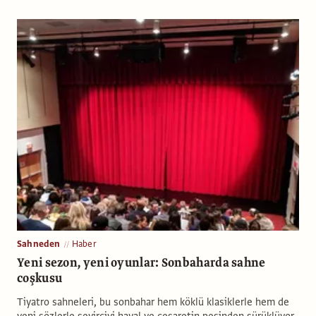
Sahneden
Haber
Yeni sezon, yeni oyunlar: Sonbaharda sahne
coşkusu
Tiyatro sahneleri, bu sonbahar hem köklü klasiklerle hem de
yeni sözlerle seyirciyi hayal ve cesaretin peşinden sürüklüyor.