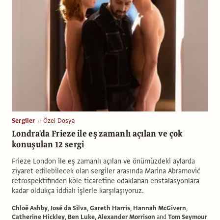
Sergiler
Özel Dosya
Londra'da Frieze ile eş zamanlı açılan ve çok
konuşulan 12 sergi
Frieze London ile eş zamanlı açılan ve önümüzdeki aylarda
ziyaret edilebilecek olan sergiler arasında Marina Abramović
retrospektifinden köle ticaretine odaklanan enstalasyonlara
kadar oldukça iddialı işlerle karşılaşıyoruz.
Chloë Ashby
,
José da Silva
,
Gareth Harris
,
Hannah McGivern
,
Catherine Hickley
,
Ben Luke
,
Alexander Morrison
and
Tom Seymour