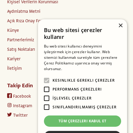
Kişisel Verilerin Korunması
Aydınlatma Metni
Açık Rıza Onay Formu
×
Bu web sitesi çerezler
Künye
kullanır
Partnerlerimiz
Bu web sitesi kullanıcı deneyimini
Satış Noktaları
iyileştirmek için çerezler kullanır. Web
sitemizi kullanmak suretiyle tüm çerezlere
Kariyer
Çerez Politikamız uyarınca onay vermiş
İletişim
olursunuz.
Daha fazlasını oku
KESINLIKLE GEREKLI ÇEREZLER
Takip Edin
PERFORMANS ÇEREZLERI
Facebook
İŞLEVSEL ÇEREZLER
Instagram
SINIFLANDIRILMAMIŞ ÇEREZLER
Twitter
TÜM ÇEREZLERI KABUL ET