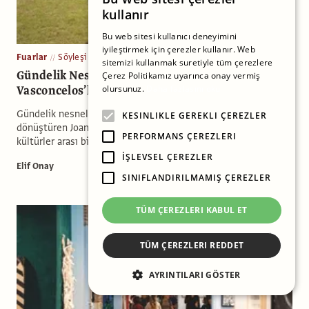
kullanır
Bu web sitesi kullanıcı deneyimini
iyileştirmek için çerezler kullanır. Web
Fuarlar
Söyleşi
sitemizi kullanmak suretiyle tüm çerezlere
Gündelik Nesnelerden Ortak Ritüellere: Joana
Çerez Politikamız uyarınca onay vermiş
Vasconcelos’la Kültürlerarası Bir Diyalog
olursunuz.
Daha fazlasını oku
Gündelik nesneleri devasa ve mizahi enstalasyonlara
KESINLIKLE GEREKLI ÇEREZLER
dönüştüren Joana Vasconcelos, Te Danzante ile İstanbul’da
PERFORMANS ÇEREZLERI
kültürler arası bir diyalog kuruyor.
İŞLEVSEL ÇEREZLER
Elif Onay
SINIFLANDIRILMAMIŞ ÇEREZLER
TÜM ÇEREZLERI KABUL ET
TÜM ÇEREZLERI REDDET
AYRINTILARI GÖSTER