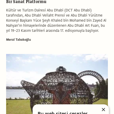
Bir Sanat Platformu
Kültür ve Turizm Dairesi Abu Dhabi (DCT Abu Dhabi)
tarafından, Abu Dhabi Veliaht Prensi ve Abu Dhabi Yürütme
Konseyi Başkanı Yüce Şeyh Khaled bin Mohamed bin Zayed Al
Nahyan’ın himayelerinde düzenlenen Abu Dhabi Art Fuarı, bu
yıl 19–23 Kasım tarihleri arasında 17. edisyonuyla başlıyor.
Meral Tabakoğlu
×
Bu web sitesi çerezler