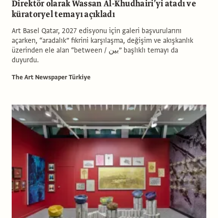
Direktör olarak Wassan Al-Khudhairi’yi atadı ve
küratoryel temayı açıkladı
Art Basel Qatar, 2027 edisyonu için galeri başvurularını
açarken, “aradalık” fikrini karşılaşma, değişim ve akışkanlık
üzerinden ele alan “between / بين” başlıklı temayı da
duyurdu.
The Art Newspaper Türkiye