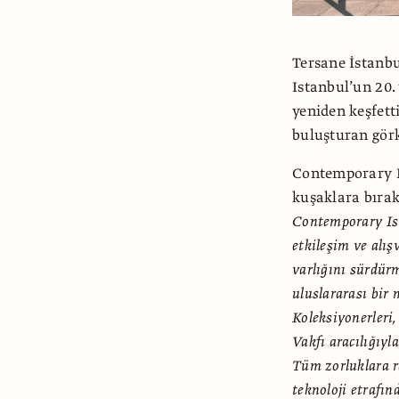
Tersane İstanb
Istanbul’un 20. 
yeniden keşfett
buluşturan görk
Contemporary Is
kuşaklara bırak
Contemporary Ista
etkileşim ve alış
varlığını sürdürm
uluslararası bir 
Koleksiyonerleri,
Vakfı aracılığıyl
Tüm zorluklara r
teknoloji etrafın