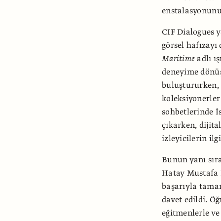
enstalasyonunu 
CIF Dialogues ya
görsel hafızayı
Maritime
adlı ı
deneyime dönü
buluştururken, 
koleksiyonerler
sohbetlerinde İ
çıkarken, dijit
izleyicilerin ilg
Bunun yanı sıra
Hatay Mustafa K
başarıyla tamam
davet edildi. Öğ
eğitmenlerle ve