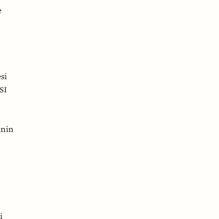
e
si
SI
inin
i