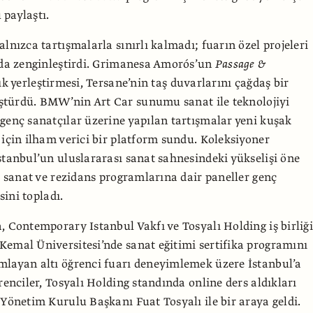
paylaştı.
lnızca tartışmalarla sınırlı kalmadı; fuarın özel projeleri
 da zenginleştirdi. Grimanesa Amorós’un
Passage &
şık yerleştirmesi, Tersane’nin taş duvarlarını çağdaş bir
ştürdü. BMW’nin Art Car
sunumu
sanat ile teknolojiyi
genç sanatçılar üzerine yapılan tartışmalar yeni kuşak
 için ilham verici bir platform sundu. Koleksiyoner
stanbul’un uluslararası sanat sahnesindeki yükselişi öne
al sanat ve rezidans programlarına dair paneller genç
isini topladı.
, Contemporary Istanbul Vakfı ve Tosyalı Holding iş birliği
emal Üniversitesi’nde sanat eğitimi sertifika programını
layan altı öğrenci fuarı deneyimlemek üzere İstanbul’a
renciler, Tosyalı Holding standında online ders aldıkları
 Yönetim Kurulu Başkanı Fuat Tosyalı ile bir araya geldi.