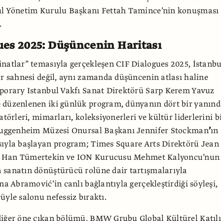
ul Yönetim Kurulu Başkanı Fettah Tamince’nin
konuşması 
.
ues 2025: Düşüncenin Haritası
natlar” temasıyla gerçekleşen CIF Dialogues 2025, İstanbu
ar sahnesi değil, aynı zamanda düşüncenin atlası haline
mporary Istanbul Vakfı Sanat Direktörü Sarp Kerem Yavuz
 düzenlenen iki günlük program, dünyanın dört bir yanın
atörleri, mimarları, koleksiyonerleri ve kültür liderlerini b
 Guggenheim Müzesi Onursal Başkanı Jennifer Stockman
’
ın
sıyla başlayan program; Times Square Arts Direktörü Jean
Han Tümertekin ve ION Kurucusu Mehmet Kalyoncu’nun
 sanatın dönüştürücü rolüne dair tartışmalarıyla
na Abramović’in canlı bağlantıyla gerçekleştirdiği söyleşi,
üyle salonu nefessiz bıraktı.
diğer öne çıkan bölümü, BMW Grubu Global Kültürel Katıl