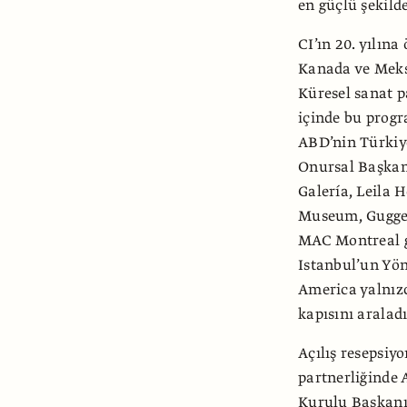
en güçlü şekilde
CI’ın 20. yılın
Kanada ve Meks
Küresel sanat p
içinde bu progr
ABD’nin Türkiye
Onursal Başkan
Galería, Leila H
Museum, Gugge
MAC Montreal g
Istanbul’un Yön
America yalnız
kapısını araladı
Açılış resepsiy
partnerliğinde 
Kurulu Başkanı