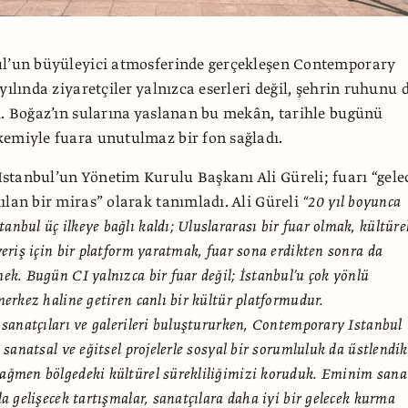
ul’un büyüleyici atmosferinde gerçekleşen Contemporary
yılında ziyaretçiler yalnızca eserleri değil, şehrin ruhunu 
i. Boğaz’ın sularına yaslanan bu mekân, tarihle bugünü
emiyle fuara unutulmaz bir fon sağladı.
tanbul’un Yönetim Kurulu Başkanı Ali Güreli; fuarı “gele
ılan bir miras” olarak tanımladı. Ali Güreli
“20 yıl boyunca
nbul üç ilkeye bağlı kaldı; Uluslararası bir fuar olmak, kültüre
veriş için bir platform yaratmak, fuar sona erdikten sonra da
ek. Bugün CI yalnızca bir fuar değil; İstanbul’u çok yönlü
merkez haline getiren canlı bir kültür platformudur.
 sanatçıları ve galerileri buluştururken, Contemporary Istanbul
a sanatsal ve eğitsel projelerle sosyal bir sorumluluk da üstlendik
ağmen bölgedeki kültürel sürekliliğimizi koruduk. Eminim sana
da gelişecek tartışmalar, sanatçılara daha iyi bir gelecek kurma