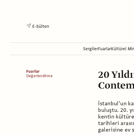
E-bülten
Sergiler
Fuarlar
Kültürel Mi
20 Yıld
Fuarlar
Değerlendirme
Contem
İstanbul’un ka
buluştu. 20. y
kentin kültüre
tarihleri aras
galerisine ev 