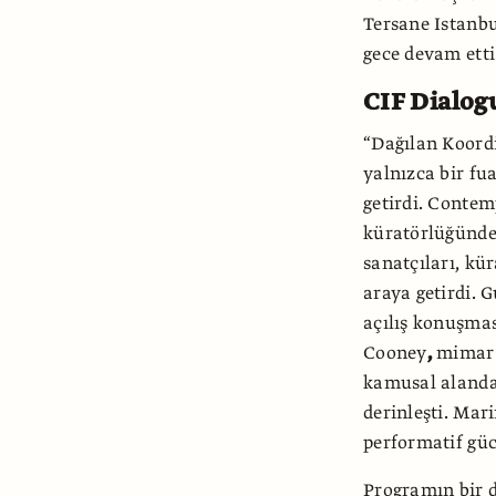
Tersane Istanb
gece devam etti
CIF Dialog
“Dağılan Koordi
yalnızca bir fu
getirdi. Conte
küratörlüğünde
sanatçıları, kür
araya getirdi.
açılış konuşma
Cooney
,
mimar 
kamusal alanda
derinleşti. Mari
performatif güc
Programın bir 