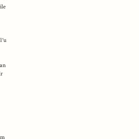
ile
l’u
dan
ir
ım