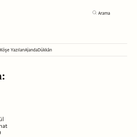
Arama
Köşe Yazıları
Ajanda
Dükkân
Arama
m:
ül
nat
0