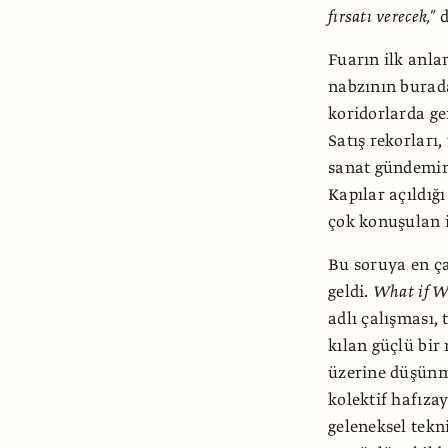
fırsatı verecek,”
d
Fuarın ilk anla
nabzının burada
koridorlarda ge
Satış rekorları,
sanat gündemin
Kapılar açıldığı
çok konuşulan i
Bu soruya en ça
geldi.
What if W
adlı çalışması,
kılan güçlü bir 
üzerine düşünme
kolektif hafıza
geleneksel tekn