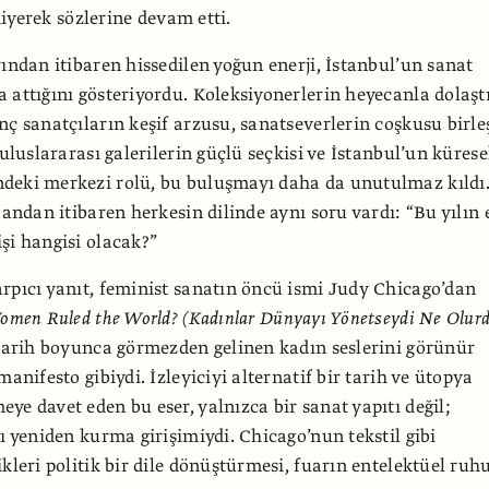
iyerek sözlerine devam etti.
rından itibaren hissedilen yoğun enerji, İstanbul’un sanat
 attığını gösteriyordu. Koleksiyonerlerin heyecanla dolaşt
nç sanatçıların keşif arzusu, sanatseverlerin coşkusu birleş
 uluslararası galerilerin güçlü seçkisi ve İstanbul’un kürese
deki merkezi rolü, bu buluşmayı daha da unutulmaz kıldı
 andan itibaren herkesin dilinde aynı soru vardı: “Bu yılın 
şi hangisi olacak?”
rpıcı yanıt, feminist sanatın öncü ismi Judy Chicago’dan
omen Ruled the World?
(Kadınlar Dünyayı Yönetseydi Ne Olurd
 tarih boyunca görmezden gelinen kadın seslerini görünür
manifesto gibiydi. İzleyiciyi alternatif bir tarih ve ütopya
ye davet eden bu eser, yalnızca bir sanat yapıtı değil;
yı yeniden kurma girişimiydi. Chicago’nun tekstil gibi
ikleri politik bir dile dönüştürmesi, fuarın entelektüel ru