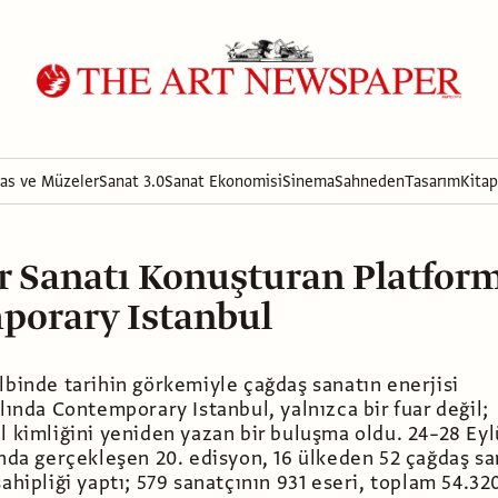
ras ve Müzeler
Sanat 3.0
Sanat Ekonomisi
Sinema
Sahneden
Tasarım
Kitap
ır Sanatı Konuşturan Platfor
porary Istanbul
lbinde tarihin görkemiyle çağdaş sanatın enerjisi
ılında Contemporary Istanbul, yalnızca bir fuar değil;
l kimliğini yeniden yazan bir buluşma oldu. 24–28 Eyl
ında gerçekleşen 20. edisyon, 16 ülkeden 52 çağdaş sa
sahipliği yaptı; 579 sanatçının 931 eseri, toplam 54.32