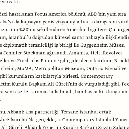
 yansıttı.
a özel hazırlanan Focus America bölümü, ABD’nin yanı sıra
ika’yı da kapsayan geniş vizyonuyla fuara damgasını vurd
azarının %80’ini şekillendiren Amerika–İngiltere–Çin üçge
am, İstanbul’u doğrudan küresel sanat nabzıyla ilişkilendir
 diplomatik temsilciliği iş birliği ile Guggenheim Müzesi
ı Jennifer Stockman ağırlandı. Amanita, Heft, Revolver
eller ve Friedrichs Pontone gibi galerilerin katılımı; Brook
nheim, MoMA, Metropolitan Museum, Ontario Bienali ve
ibi kurumların katkılarıyla birleşti. Contemporary
etim Kurulu Başkanı Ali Güreli’nin de vurguladığı gibi, Fo
ca yeni eserler sunmakla kalmadı, bambaşka bir dünyanın
.
onu, Akbank ana partnerliği, Tersane İstanbul ortak
Alieé İstanbul’da gerçekleşti. Contemporary Istanbul Yöne
 Ali Güreli, Akbank Yönetim Kurulu Başkanı Suzan Sabanc