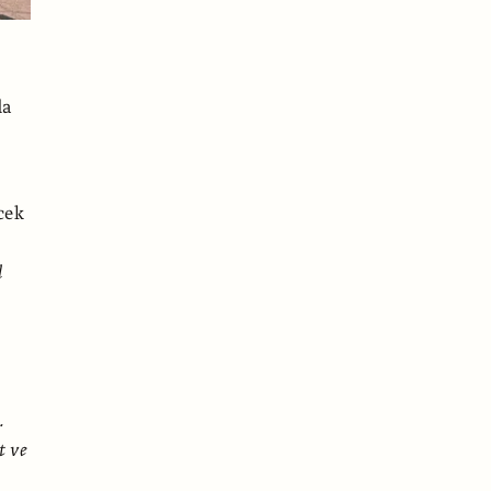
da
cek
l
.
t ve