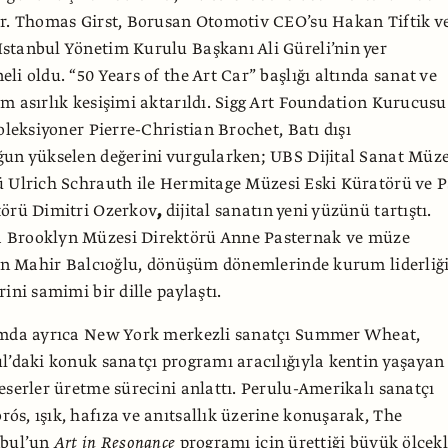
Dr. Thomas Girst, Borusan Otomotiv CEO’su Hakan Tiftik v
stanbul Yönetim Kurulu Başkanı Ali Güreli’nin yer
li oldu. “50 Years of the Art Car” başlığı altında sanat ve
m asırlık kesişimi aktarıldı. Sigg Art Foundation Kurucusu
oleksiyoner Pierre-Christian Brochet, Batı dışı
un yükselen değerini vurgularken; UBS Dijital Sanat Müze
ü Ulrich Schrauth
ile Hermitage Müzesi Eski Küratörü ve P
törü Dimitri Ozerkov
,
dijital sanatın yeni yüzünü tartıştı.
Brooklyn Müzesi Direktörü Anne Pasternak
ve
müze
min Mahir Balcıoğlu, dönüşüm dönemlerinde kurum liderliğ
ini samimi bir dille paylaştı.
amda ayrıca New York merkezli sanatçı Summer Wheat,
l’daki konuk sanatçı programı aracılığıyla kentin yaşayan
eserler üretme sürecini anlattı. Perulu-Amerikalı sanatçı
s, ışık, hafıza ve anıtsallık üzerine konuşarak, The
nbul’un
Art in Resonance
programı için ürettiği büyük ölçekl