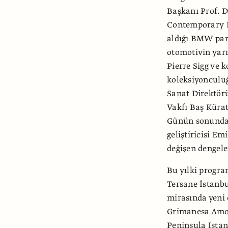
Başkanı Prof. 
Contemporary I
aldığı BMW pane
otomotivin yarı
Pierre Sigg ve k
koleksiyonculuğ
Sanat Direktör
Vakfı Baş Küra
Günün sonunda 
geliştiricisi E
değişen dengeler
Bu yılki progr
Tersane İstanbu
mirasında yeni 
Grimanesa Amoró
Peninsula Ista