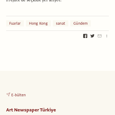
Frėjutė de seçkide yer alıyor.
Fuarlar
Hong Kong
sanat
Gündem
E-bülten
Art Newspaper Türkiye