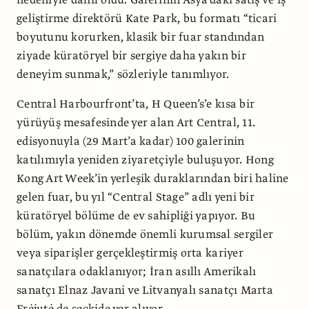
nedeniyle dahil oldu. Galerinin Asya’daki satış ve iş
geliştirme direktörü Kate Park, bu formatı “ticari
boyutunu korurken, klasik bir fuar standından
ziyade küratöryel bir sergiye daha yakın bir
deneyim sunmak,” sözleriyle tanımlıyor.
Central Harbourfront’ta, H Queen’s’e kısa bir
yürüyüş mesafesinde yer alan Art Central, 11.
edisyonuyla (29 Mart’a kadar) 100 galerinin
katılımıyla yeniden ziyaretçiyle buluşuyor. Hong
Kong Art Week’in yerleşik duraklarından biri haline
gelen fuar, bu yıl “Central Stage” adlı yeni bir
küratöryel bölüme de ev sahipliği yapıyor. Bu
bölüm, yakın dönemde önemli kurumsal sergiler
veya siparişler gerçekleştirmiş orta kariyer
sanatçılara odaklanıyor; İran asıllı Amerikalı
sanatçı Elnaz Javani ve Litvanyalı sanatçı Marta