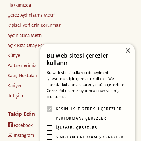
Hakkımızda
Çerez Aydınlatma Metni
Kişisel Verilerin Korunması
Aydınlatma Metni
Açık Rıza Onay Formu
×
Bu web sitesi çerezler
Künye
kullanır
Partnerlerimiz
Bu web sitesi kullanıcı deneyimini
Satış Noktaları
iyileştirmek için çerezler kullanır. Web
sitemizi kullanmak suretiyle tüm çerezlere
Kariyer
Çerez Politikamız uyarınca onay vermiş
İletişim
olursunuz.
Daha fazlasını oku
KESINLIKLE GEREKLI ÇEREZLER
Takip Edin
PERFORMANS ÇEREZLERI
Facebook
İŞLEVSEL ÇEREZLER
Instagram
SINIFLANDIRILMAMIŞ ÇEREZLER