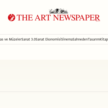
ras ve Müzeler
Sanat 3.0
Sanat Ekonomisi
Sinema
Sahneden
Tasarım
Kitap