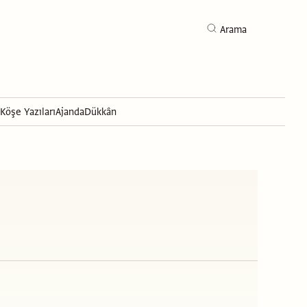
Arama
Köşe Yazıları
Ajanda
Dükkân
Arama