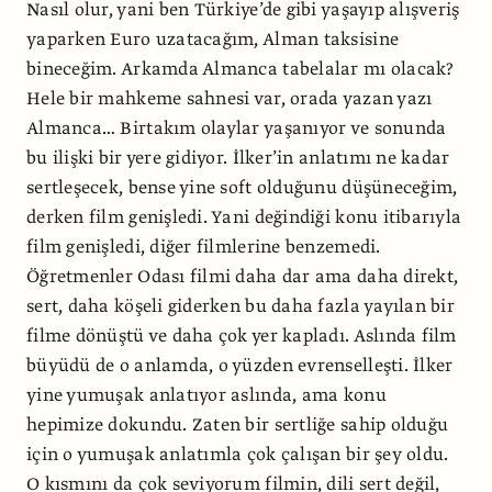
Nasıl olur, yani ben Türkiye’de gibi yaşayıp alışveriş
yaparken Euro uzatacağım, Alman taksisine
bineceğim. Arkamda Almanca tabelalar mı olacak?
Hele bir mahkeme sahnesi var, orada yazan yazı
Almanca… Birtakım olaylar yaşanıyor ve sonunda
bu ilişki bir yere gidiyor. İlker’in anlatımı ne kadar
sertleşecek, bense yine soft olduğunu düşüneceğim,
derken film genişledi. Yani değindiği konu itibarıyla
film genişledi, diğer filmlerine benzemedi.
Öğretmenler Odası filmi daha dar ama daha direkt,
sert, daha köşeli giderken bu daha fazla yayılan bir
filme dönüştü ve daha çok yer kapladı. Aslında film
büyüdü de o anlamda, o yüzden evrenselleşti. İlker
yine yumuşak anlatıyor aslında, ama konu
hepimize dokundu. Zaten bir sertliğe sahip olduğu
için o yumuşak anlatımla çok çalışan bir şey oldu.
O kısmını da çok seviyorum filmin, dili sert değil,