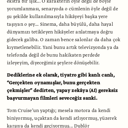
ekstra bir ışık... O karakterin öyle değil de böyle
yorumlanması, senaryoda o cümlenin öyle değil de
şu şekilde kullanılmasıyla hikâyeyi başka yere
taşıyan o şey... Sinema, daha büyülü, daha hayal
dünyamızı tetikleyen hikâyeler anlatmaya doğru
gidecek galiba. O zaman bence salonlar da daha çok
kıymetlenebilir. Yani bunu artık televizyonda ya da
telefonda değil de bunu hakikaten perdede
izleyeyim, diyeceğimiz şeylere dönüşebilir.
Dediklerine ek olarak, tiyatro gibi kanlı canlı,
“Gerçekten oynamışlar, bunu gerçekten
çekmişler” dedirten, yapay zekâya (AI) gereksiz
başvurmayan filmleri seveceğiz sanki.
Tom Cruise’un yaptığı; mesela motora da kendi
biniyormuş, uçaktan da kendi atlıyormuş, yüzerek
karşıya da kendi geçiyormuş... Dublör