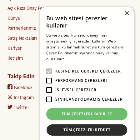
Açık Rıza Onay Formu
×
Bu web sitesi çerezler
Künye
kullanır
Partnerlerimiz
Bu web sitesi kullanıcı deneyimini
Satış Noktaları
iyileştirmek için çerezler kullanır. Web
sitemizi kullanmak suretiyle tüm çerezlere
Kariyer
Çerez Politikamız uyarınca onay vermiş
İletişim
olursunuz.
Daha fazlasını oku
KESINLIKLE GEREKLI ÇEREZLER
Takip Edin
PERFORMANS ÇEREZLERI
Facebook
İŞLEVSEL ÇEREZLER
Instagram
SINIFLANDIRILMAMIŞ ÇEREZLER
Twitter
TÜM ÇEREZLERI KABUL ET
TÜM ÇEREZLERI REDDET