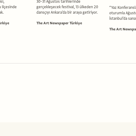
si,
30–31 Ağustos tarihlerinde
u ilçesinde
gerçekleşecek festival, 13 ülkeden 20
“Yaz Konferanslar
ak.
dansçıyı Ankara’da bir araya getiriyor.
oturumla Ağust
İstanbul’da sana
rkiye
The Art Newspaper Türkiye
The Art Newspa