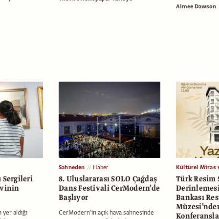
Aimee Dawson
Sahneden
Haber
Kültürel Miras 
 Sergileri
8. Uluslararası SOLO Çağdaş
Türk Resim 
avinin
Dans Festivali CerModern’de
Derinlemesin
Başlıyor
Bankası Re
Müzesi’nde
 yer aldığı
CerModern’in açık hava sahnesinde
Konferansla