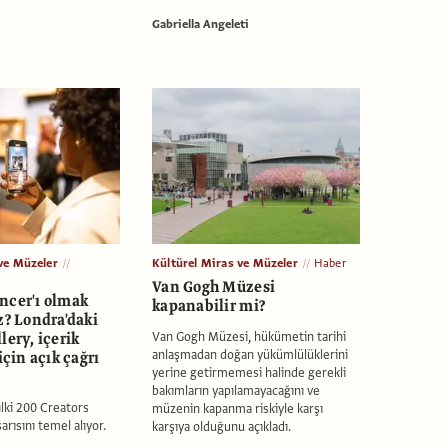
Gabriella Angeleti
ve Müzeler
Kültürel Miras ve Müzeler
Haber
Van Gogh Müzesi
ncer'ı olmak
kapanabilir mi?
z? Londra'daki
lery, içerik
Van Gogh Müzesi, hükümetin tarihi
anlaşmadan doğan yükümlülüklerini
için açık çağrı
yerine getirmemesi halinde gerekli
bakımların yapılamayacağını ve
lki 200 Creators
müzenin kapanma riskiyle karşı
rısını temel alıyor.
karşıya olduğunu açıkladı.