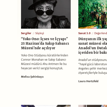
Sergiler
Söyleşi
Sanat 3.0
Değerlen
“Yoko Ono: İçses ve İçyapı”
Dünyanın ilk ya
25 Haziran’da Sakıp Sabancı
sanat müzesi ola
Müzesi’nde açılıyor
Anadol'un Datal
içeriden bir bakı
Yoko Ono Stüdyosu küratörlerinden
Connor Monahan ve Sakıp Sabancı
Anadol'un stüdyosunun
Müzesi müdürü Ahu Antmen ile bu
“hayal gücü laboratuva
heyecan verici sergiyi konuştuk.
Angeles şehir merkez
ziyaretçileriyle buluş
Melisa Şahinkaya
Laura Hertzfeld