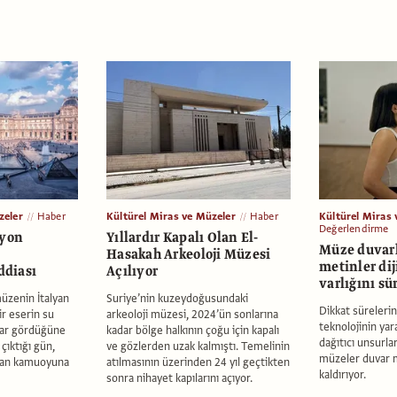
zeler
Haber
Kültürel Miras ve Müzeler
Haber
Kültürel Miras 
Değerlendirme
lyon
Yıllardır Kapalı Olan El-
Müze duvar
Hasakah Arkeoloji Müzesi
metinler dij
ddiası
Açılıyor
varlığını sü
müzenin İtalyan
Suriye’nin kuzeydoğusundaki
Dikkat sürelerin
ir eserin su
arkeoloji müzesi, 2024’ün sonlarına
teknolojinin yara
arar gördüğüne
kadar bölge halkının çoğu için kapalı
dağıtıcı unsurla
çıktığı gün,
ve gözlerden uzak kalmıştı. Temelinin
müzeler duvar 
ından kamuoyuna
atılmasının üzerinden 24 yıl geçtikten
kaldırıyor.
sonra nihayet kapılarını açıyor.