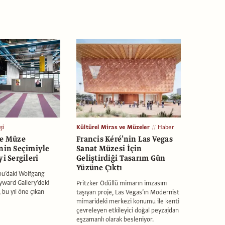
şi
Kültürel Miras ve Müzeler
Haber
ve Müze
Francis Kéré’nin Las Vegas
inin Seçimiyle
Sanat Müzesi İçin
yi Sergileri
Geliştirdiği Tasarım Gün
Yüzüne Çıktı
u’daki Wolfgang
yward Gallery’deki
Pritzker Ödüllü mimarın imzasını
 bu yıl öne çıkan
taşıyan proje, Las Vegas’ın Modernist
mimarideki merkezi konumu ile kenti
çevreleyen etkileyici doğal peyzajdan
eşzamanlı olarak besleniyor.