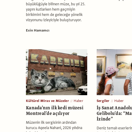
büyüklüğüyle bilinen müze, bu yıl 25.
yaşını kutlarken hem geçmişin
birikimini hem de geleceğe yönelik
vizyonunu izleyiciyle buluşturuyor.
Esin Hamamcı
Kültürel Miras ve Müzeler
Haber
Sergiler
Haber
Kanada’nın ilk kedi müzesi
İş Sanat Anadolu
Montreal’de açılıyor
Gelibolu’da: “M
İzinde”
Müzenin ilk sergisinin ardından
kurucu Aqeela Nahani, 2026 yılıdna
Deniz temalı eserlerin