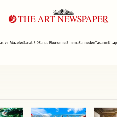
ras ve Müzeler
Sanat 3.0
Sanat Ekonomisi
Sinema
Sahneden
Tasarım
Kitap