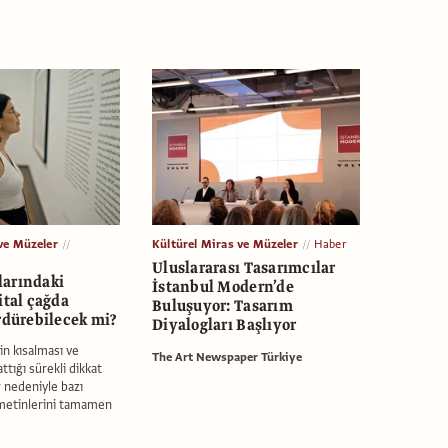
ve Müzeler
Kültürel Miras ve Müzeler
Haber
Uluslararası Tasarımcılar
larındaki
İstanbul Modern’de
ital çağda
Buluşuyor: Tasarım
rdürebilecek mi?
Diyalogları Başlıyor
in kısalması ve
The Art Newspaper Türkiye
ttığı sürekli dikkat
r nedeniyle bazı
metinlerini tamamen