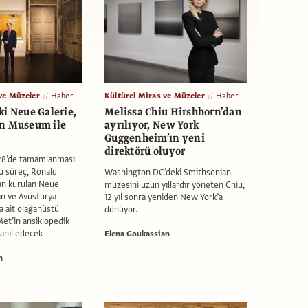
ve Müzeler
Haber
Kültürel Miras ve Müzeler
Haber
ki Neue Galerie,
Melissa Chiu Hirshhorn’dan
an Museum ile
ayrılıyor, New York
Guggenheim’ın yeni
direktörü oluyor
28’de tamamlanması
bu süreç, Ronald
Washington DC’deki Smithsonian
an kurulan Neue
müzesini uzun yıllardır yöneten Chiu,
an ve Avusturya
12 yıl sonra yeniden New York’a
 ait olağanüstü
dönüyor.
et’in ansiklopedik
ahil edecek
Elena Goukassian
n