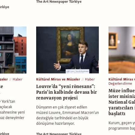
The Art Newspaper Türkiye
rkiye
zeler
Haber
Kültürel Miras ve Müzeler
Haber
Kültürel Miras 
Değerlendirme
ze
Louvre’da “yeni rönesans”:
Müze influe
ı
Paris’in kalbinde devasa bir
ister misini
renovasyon projesi
w York’tan
National Gal
çılacak
Dünyanın en çok ziyaret edilen
yaratıcıları 
 sahnesine yeni
müzesi Louvre, Emmanuel Macron’un
başlattı
maz deneyimler
desteğiyle tarihindeki en büyük
Kurum, geçen yı
dönüşüme hazırlanıyor.
programının başa
rkiye
The Art Newspaper Türkiye