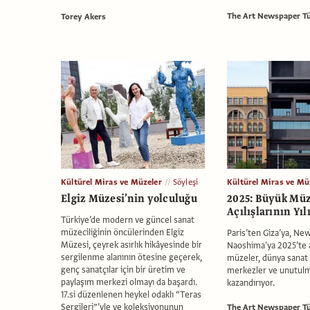
The Art Newspaper Tü
Torey Akers
Kültürel Miras ve Müzeler
Söyleşi
Kültürel Miras ve Mü
Elgiz Müzesi’nin yolculuğu
2025: Büyük Mü
Açılışlarının Yıl
Türkiye’de modern ve güncel sanat
müzeciliğinin öncülerinden Elgiz
Paris’ten Giza’ya, Ne
Müzesi, çeyrek asırlık hikâyesinde bir
Naoshima’ya 2025’te a
sergilenme alanının ötesine geçerek,
müzeler, dünya sanat
genç sanatçılar için bir üretim ve
merkezler ve unutul
paylaşım merkezi olmayı da başardı.
kazandırıyor.
17.si düzenlenen heykel odaklı “Teras
Sergileri”’yle ve koleksiyonunun
The Art Newspaper Tü