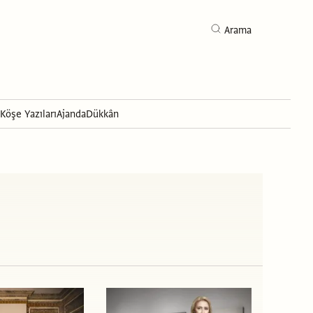
Arama
Köşe Yazıları
Ajanda
Dükkân
Arama