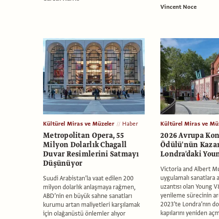
Vincent Noce
Kültürel Miras ve Müzeler
Haber
Kültürel Miras ve Mü
Metropolitan Opera, 55
2026 Avrupa Ko
Milyon Dolarlık Chagall
Ödülü'nün Kaza
Duvar Resimlerini Satmayı
Londra'daki You
Düşünüyor
Victoria and Albert 
uygulamalı sanatlara 
Suudi Arabistan’la vaat edilen 200
uzantısı olan Young V
milyon dolarlık anlaşmaya rağmen,
yenileme sürecinin 
ABD’nin en büyük sahne sanatları
2023’te Londra’nın d
kurumu artan maliyetleri karşılamak
kapılarını yeniden açm
için olağanüstü önlemler alıyor