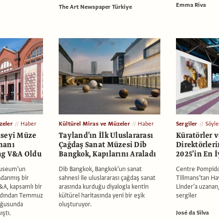
Emma Riva
The Art Newspaper Türkiye
zeler
Haber
Kültürel Miras ve Müzeler
Haber
Sergiler
Söyle
nseyi Müze
Tayland’ın İlk Uluslararası
Küratörler 
nanı
Çağdaş Sanat Müzesi Dib
Direktörler
ng V&A Oldu
Bangkok, Kapılarını Araladı
2025’in En İ
Museum’un
Dib Bangkok, Bangkok’un sanat
Centre Pompido
adanmış bir
sahnesi ile uluslararası çağdaş sanat
Tillmans’tan Ha
&A, kapsamlı bir
arasında kurduğu diyalogla kentin
Linder’a uzanan,
ardından Temmuz
kültürel haritasında yeni bir eşik
sergiler
oğusunda
oluşturuyor.
ıştı.
José da Silva