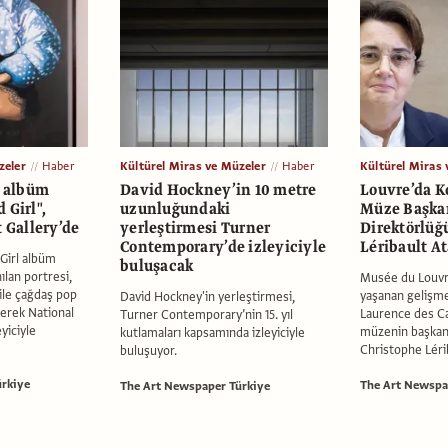
zeler
Haber
Kültürel Miras ve Müzeler
Haber
Kültürel Miras 
n albüm
David Hockney’in 10 metre
Louvre’da K
 Girl",
uzunluğundaki
Müze Başka
t Gallery’de
yerleştirmesi Turner
Direktörlüğ
Contemporary’de izleyiciyle
Léribault A
 Girl albüm
buluşacak
ılan portresi,
Musée du Louv
 ile çağdaş pop
yaşanan gelişme
David Hockney'in yerleştirmesi,
rerek National
Laurence des Ca
Turner Contemporary’nin 15. yıl
eyiciyle
müzenin başkanl
kutlamaları kapsamında izleyiciyle
Christophe Lérib
buluşuyor.
rkiye
The Art Newspa
The Art Newspaper Türkiye