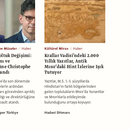
ve Müzeler
Haber
Kültürel Miras
Haber
oltuk Değişimi:
Krallar Vadisi’ndeki 2.000
nı ve
Yıllık Yazıtlar, Antik
üne Christophe
Mısır’daki Hint İzlerine Işık
tandı
Tutuyor
re’da son dönemde
Yazıtlar, M.S. 1.-3. yüzyıllarda
lerin ardından
Hindistan’ın farklı bölgelerinden
rs görevinden ayrıldı;
gelen toplulukların Mısır’da Yunanlılar
ığı ve direktörlüğüne
ve Mısırlılarla etkileşimde
ault atandı.
bulunduğunu ortaya koyuyor.
per Türkiye
Hadani Ditmars