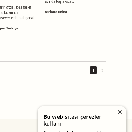
ayında başlayacak.
ı” dizisi, beş farklı
Barbara Reina
os boyunca
tseverlerle buluşacak.
per Türkiye
1
2
×
Bu web sitesi çerezler
kullanır