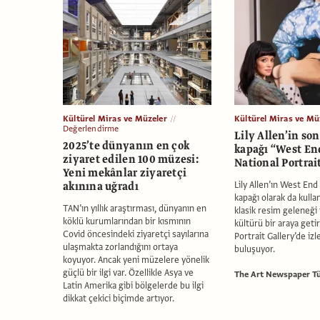
Kültürel Miras ve Müzeler
Kültürel Miras ve Mü
Değerlendirme
Lily Allen’in so
2025’te dünyanın en çok
kapağı “West End
ziyaret edilen 100 müzesi:
National Portrai
Yeni mekânlar ziyaretçi
akınına uğradı
Lily Allen’ın West End
kapağı olarak da kullan
TAN’ın yıllık araştırması, dünyanın en
klasik resim geleneği
köklü kurumlarından bir kısmının
kültürü bir araya geti
Covid öncesindeki ziyaretçi sayılarına
Portrait Gallery’de izl
ulaşmakta zorlandığını ortaya
buluşuyor.
koyuyor. Ancak yeni müzelere yönelik
güçlü bir ilgi var. Özellikle Asya ve
The Art Newspaper Tü
Latin Amerika gibi bölgelerde bu ilgi
dikkat çekici biçimde artıyor.