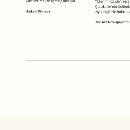
kalıcı bir mekan açmayı umuyor.
“Mavinin İzinde” sergi
Çanakkale’nin Gelibol
Hadani Ditmars
ziyaretçilerle buluşac
The Art Newspaper Tü