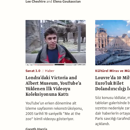
Lee Cheshire
and
Elena Goukassian
Sanat 3.0
Haber
Kültürel Miras ve Mü
Londra’daki Victoria and
Louvre’da 10 Mi
Albert Museum, YouTube’a
Euro'luk Bilet
Yüklenen İlk Videoyu
Dolandırıcılığı İ
Koleksiyonuna Kattı
Söz konusu iddialar, 
tabloları galerisinde b
YouTube’un erken dönemine ait
sızıntısı nedeniyle z
izleme sayfasının rekonstrüksiyonu,
dair haberlerin ortaya 
2005 tarihli 19 saniyelik “Me at the
Paris savcılığı taraf
zoo” isimli videoyu gösteriyor.
açıklandı.
Gareth Harris