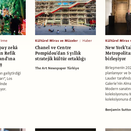
dirme
Kültürel Miras ve Müzeler
Haber
Kültürel Miras 
pay zekâ
Chanel ve Centre
New York’ta
n Refik
Pompidou’dan 5 yıllık
Metropolit
and'ına
stratejik kültür ortaklığı
birleşiyor
ş
Birleşmenin 20
The Art Newspaper Türkiye
planlanıyor ve 
 geliştirdiği
Lauder tarafınd
rı”, Los
Galerie’nin Alm
inde
Modern sanatına
uyor.
koleksiyonunu M
koleksiyonuna d
Benjamin Sutto