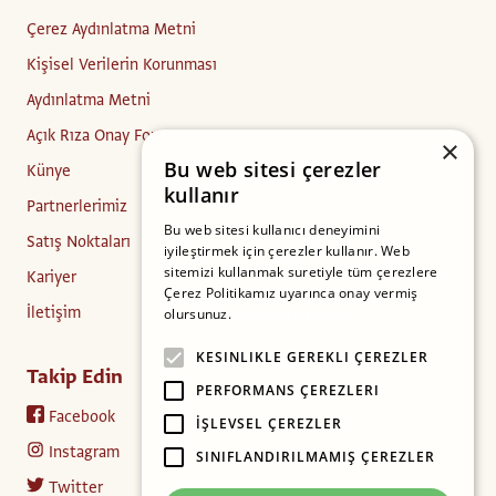
Çerez Aydınlatma Metni
Kişisel Verilerin Korunması
Aydınlatma Metni
Açık Rıza Onay Formu
×
Bu web sitesi çerezler
Künye
kullanır
Partnerlerimiz
Bu web sitesi kullanıcı deneyimini
Satış Noktaları
iyileştirmek için çerezler kullanır. Web
sitemizi kullanmak suretiyle tüm çerezlere
Kariyer
Çerez Politikamız uyarınca onay vermiş
İletişim
olursunuz.
Daha fazlasını oku
KESINLIKLE GEREKLI ÇEREZLER
Takip Edin
PERFORMANS ÇEREZLERI
Facebook
İŞLEVSEL ÇEREZLER
Instagram
SINIFLANDIRILMAMIŞ ÇEREZLER
Twitter