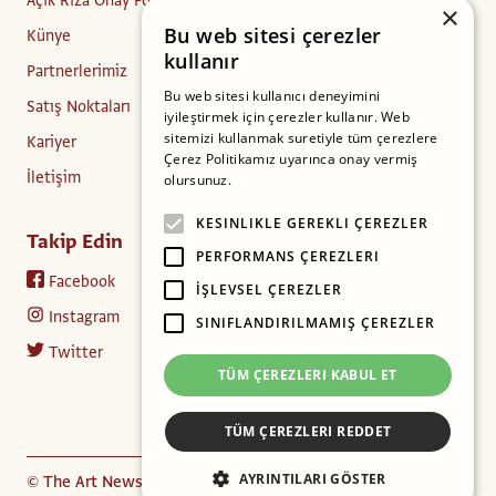
×
Bu web sitesi çerezler
Künye
kullanır
Partnerlerimiz
Bu web sitesi kullanıcı deneyimini
Satış Noktaları
iyileştirmek için çerezler kullanır. Web
sitemizi kullanmak suretiyle tüm çerezlere
Kariyer
Çerez Politikamız uyarınca onay vermiş
İletişim
olursunuz.
Daha fazlasını oku
KESINLIKLE GEREKLI ÇEREZLER
Takip Edin
PERFORMANS ÇEREZLERI
Facebook
İŞLEVSEL ÇEREZLER
Instagram
SINIFLANDIRILMAMIŞ ÇEREZLER
Twitter
TÜM ÇEREZLERI KABUL ET
TÜM ÇEREZLERI REDDET
AYRINTILARI GÖSTER
© The Art Newspaper