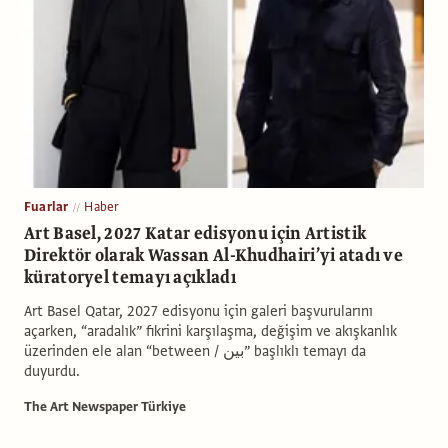
Fuarlar
Haber
Art Basel, 2027 Katar edisyonu için Artis­tik
Direktör olarak Wassan Al-Khudhairi’yi atadı ve
küratoryel temayı açıkladı
Art Basel Qatar, 2027 edisyonu için galeri başvurularını
açarken, “aradalık” fikrini karşılaşma, değişim ve akışkanlık
üzerinden ele alan “between / بين” başlıklı temayı da
duyurdu.
The Art Newspaper Türkiye