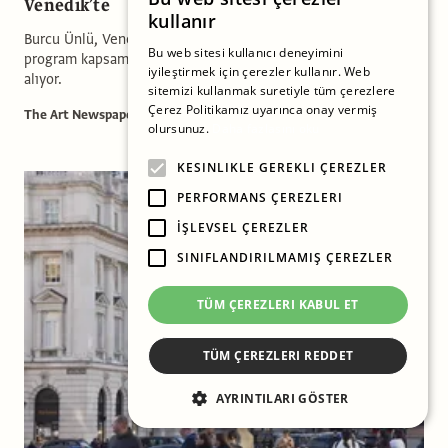
Venedik’te
kullanır
Burcu Ünlü, Venedik Bienali’ne paralel gerçekleşen resmi
Bu web sitesi kullanıcı deneyimini
program kapsamında “Personal Structures” sergisinde yer
iyileştirmek için çerezler kullanır. Web
alıyor.
sitemizi kullanmak suretiyle tüm çerezlere
Çerez Politikamız uyarınca onay vermiş
The Art Newspaper Türkiye
olursunuz.
Daha fazlasını oku
KESINLIKLE GEREKLI ÇEREZLER
PERFORMANS ÇEREZLERI
İŞLEVSEL ÇEREZLER
SINIFLANDIRILMAMIŞ ÇEREZLER
TÜM ÇEREZLERI KABUL ET
TÜM ÇEREZLERI REDDET
AYRINTILARI GÖSTER