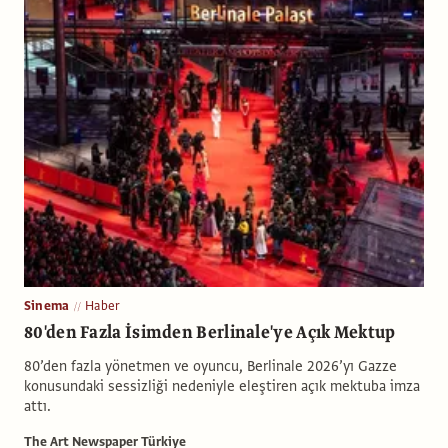
Sinema
Haber
80'den Fazla İsimden Berlinale'ye Açık Mektup
80’den fazla yönetmen ve oyuncu, Berlinale 2026’yı Gazze
konusundaki sessizliği nedeniyle eleştiren açık mektuba imza
attı.
The Art Newspaper Türkiye