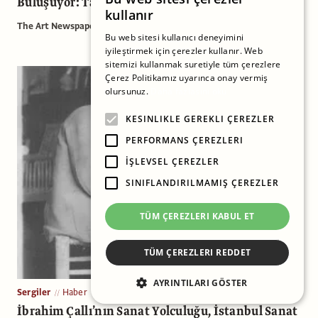
Buluşuyor: Tasarım Diyalogları Başlıyor
kullanır
The Art Newspaper Türkiye
Bu web sitesi kullanıcı deneyimini
iyileştirmek için çerezler kullanır. Web
sitemizi kullanmak suretiyle tüm çerezlere
Çerez Politikamız uyarınca onay vermiş
olursunuz.
Daha fazlasını oku
KESINLIKLE GEREKLI ÇEREZLER
PERFORMANS ÇEREZLERI
İŞLEVSEL ÇEREZLER
SINIFLANDIRILMAMIŞ ÇEREZLER
TÜM ÇEREZLERI KABUL ET
TÜM ÇEREZLERI REDDET
AYRINTILARI GÖSTER
Sergiler
Haber
İbrahim Çallı’nın Sanat Yolculuğu, İstanbul Sanat