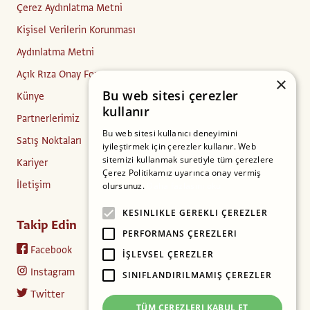
Çerez Aydınlatma Metni
Kişisel Verilerin Korunması
Aydınlatma Metni
Açık Rıza Onay Formu
×
Bu web sitesi çerezler
Künye
kullanır
Partnerlerimiz
Bu web sitesi kullanıcı deneyimini
Satış Noktaları
iyileştirmek için çerezler kullanır. Web
sitemizi kullanmak suretiyle tüm çerezlere
Kariyer
Çerez Politikamız uyarınca onay vermiş
İletişim
olursunuz.
Daha fazlasını oku
KESINLIKLE GEREKLI ÇEREZLER
Takip Edin
PERFORMANS ÇEREZLERI
Facebook
İŞLEVSEL ÇEREZLER
Instagram
SINIFLANDIRILMAMIŞ ÇEREZLER
Twitter
TÜM ÇEREZLERI KABUL ET