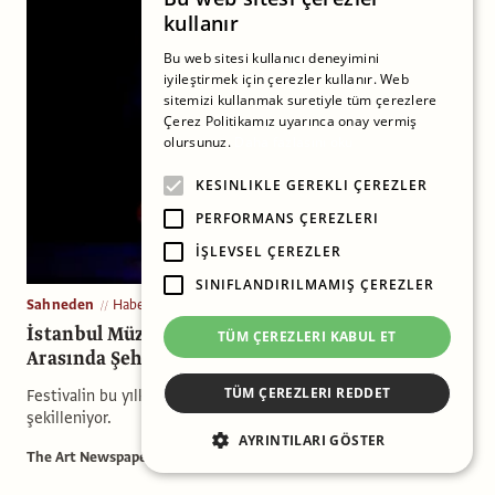
kullanır
Bu web sitesi kullanıcı deneyimini
iyileştirmek için çerezler kullanır. Web
sitemizi kullanmak suretiyle tüm çerezlere
Çerez Politikamız uyarınca onay vermiş
olursunuz.
Daha fazlasını oku
KESINLIKLE GEREKLI ÇEREZLER
PERFORMANS ÇEREZLERI
İŞLEVSEL ÇEREZLER
SINIFLANDIRILMAMIŞ ÇEREZLER
Sahneden
Haber
İstanbul Müzik Festivali, 11-25 Haziran Tarihleri
TÜM ÇEREZLERI KABUL ET
Arasında Şehre Dönüyor
TÜM ÇEREZLERI REDDET
Festivalin bu yılki edisyonu, Ânın İçinde teması etrafında
şekilleniyor.
AYRINTILARI GÖSTER
The Art Newspaper Türkiye