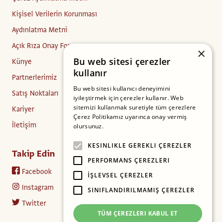
Kişisel Verilerin Korunması
Aydınlatma Metni
Açık Rıza Onay Formu
×
Bu web sitesi çerezler
Künye
kullanır
Partnerlerimiz
Bu web sitesi kullanıcı deneyimini
Satış Noktaları
iyileştirmek için çerezler kullanır. Web
sitemizi kullanmak suretiyle tüm çerezlere
Kariyer
Çerez Politikamız uyarınca onay vermiş
İletişim
olursunuz.
Daha fazlasını oku
KESINLIKLE GEREKLI ÇEREZLER
Takip Edin
PERFORMANS ÇEREZLERI
Facebook
İŞLEVSEL ÇEREZLER
Instagram
SINIFLANDIRILMAMIŞ ÇEREZLER
Twitter
TÜM ÇEREZLERI KABUL ET