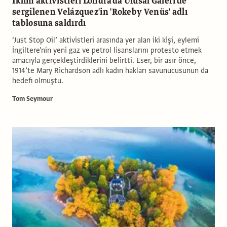
İklim aktivistleri Londra'da Ulusal Galeri'de
sergilenen Velázquez'in 'Rokeby Venüs' adlı
tablosuna saldırdı
‘Just Stop Oil’ aktivistleri arasında yer alan iki kişi, eylemi
İngiltere'nin yeni gaz ve petrol lisanslarını protesto etmek
amacıyla gerçekleştirdiklerini belirtti. Eser, bir asır önce,
1914’te Mary Richardson adlı kadın hakları savunucusunun da
hedefi olmuştu.
Tom Seymour