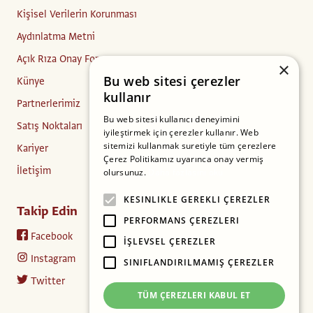
Kişisel Verilerin Korunması
Aydınlatma Metni
Açık Rıza Onay Formu
×
Bu web sitesi çerezler
Künye
kullanır
Partnerlerimiz
Bu web sitesi kullanıcı deneyimini
Satış Noktaları
iyileştirmek için çerezler kullanır. Web
sitemizi kullanmak suretiyle tüm çerezlere
Kariyer
Çerez Politikamız uyarınca onay vermiş
İletişim
olursunuz.
Daha fazlasını oku
KESINLIKLE GEREKLI ÇEREZLER
Takip Edin
PERFORMANS ÇEREZLERI
Facebook
İŞLEVSEL ÇEREZLER
Instagram
SINIFLANDIRILMAMIŞ ÇEREZLER
Twitter
TÜM ÇEREZLERI KABUL ET