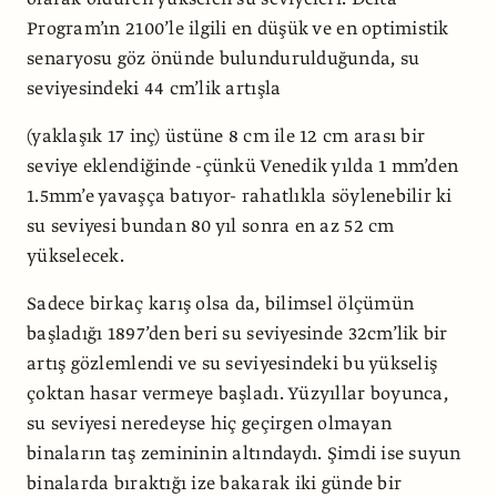
Program’ın 2100’le ilgili en düşük ve en optimistik
senaryosu göz önünde bulundurulduğunda, su
seviyesindeki 44 cm’lik artışla
(yaklaşık 17 inç) üstüne 8 cm ile 12 cm arası bir
seviye eklendiğinde -çünkü Venedik yılda 1 mm’den
1.5mm’e yavaşça batıyor- rahatlıkla söylenebilir ki
su seviyesi bundan 80 yıl sonra en az 52 cm
yükselecek.
Sadece birkaç karış olsa da, bilimsel ölçümün
başladığı 1897’den beri su seviyesinde 32cm’lik bir
artış gözlemlendi ve su seviyesindeki bu yükseliş
çoktan hasar vermeye başladı. Yüzyıllar boyunca,
su seviyesi neredeyse hiç geçirgen olmayan
binaların taş zemininin altındaydı. Şimdi ise suyun
binalarda bıraktığı ize bakarak iki günde bir