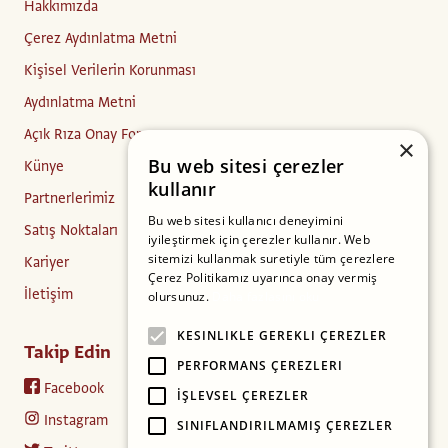
Hakkımızda
Çerez Aydınlatma Metni
Kişisel Verilerin Korunması
Aydınlatma Metni
Açık Rıza Onay Formu
×
Bu web sitesi çerezler
Künye
kullanır
Partnerlerimiz
Bu web sitesi kullanıcı deneyimini
Satış Noktaları
iyileştirmek için çerezler kullanır. Web
sitemizi kullanmak suretiyle tüm çerezlere
Kariyer
Çerez Politikamız uyarınca onay vermiş
İletişim
olursunuz.
Daha fazlasını oku
KESINLIKLE GEREKLI ÇEREZLER
Takip Edin
PERFORMANS ÇEREZLERI
Facebook
İŞLEVSEL ÇEREZLER
Instagram
SINIFLANDIRILMAMIŞ ÇEREZLER