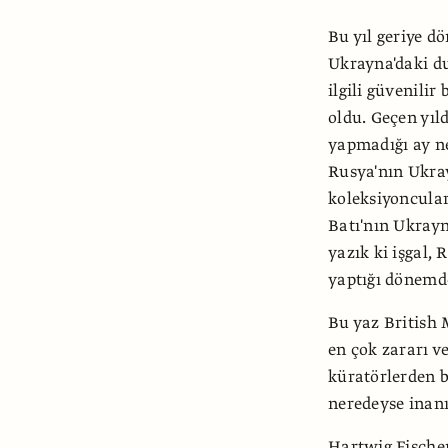
Bu yıl geriye d
Ukrayna'daki d
ilgili güvenili
oldu. Geçen yıl
yapmadığı ay ne
Rusya'nın Ukra
koleksiyoncular
Batı'nın Ukrayn
yazık ki işgal, 
yaptığı dönemde
Bu yaz British
en çok zararı 
küratörlerden b
neredeyse inan
Hartwig Fischer