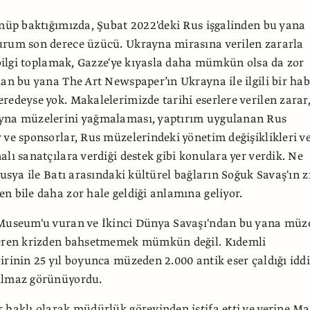
önüp baktığımızda, Şubat 2022'deki Rus işgalinden bu yana
urum son derece üzücü. Ukrayna mirasına verilen zararla
r bilgi toplamak, Gazze'ye kıyasla daha mümkün olsa da zor
dan bu yana The Art Newspaper’ın Ukrayna ile ilgili bir ha
redeyse yok. Makalelerimizde tarihi eserlere verilen zarar
yna müzelerini yağmalaması, yaptırım uygulanan Rus
 ve sponsorlar, Rus müzelerindeki yönetim değişiklikleri v
alı sanatçılara verdiği destek gibi konulara yer verdik. Ne
Rusya ile Batı arasındaki kültürel bağların Soğuk Savaş'ın z
n bile daha zor hale geldiği anlamına geliyor.
 Museum'u vuran ve İkinci Dünya Savaşı'ndan bu yana müz
veren krizden bahsetmemek mümkün değil. Kıdemli
irinin 25 yıl boyunca müzeden 2.000 antik eser çaldığı iddi
ılmaz görünüyordu.
 haklı olarak müdürlük görevinden istifa etti ve yerine M