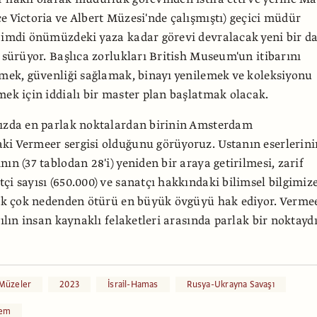
e Victoria ve Albert Müzesi'nde çalışmıştı) geçici müdür
Şimdi önümüzdeki yaza kadar görevi devralacak yeni bir d
ı sürüyor. Başlıca zorlukları British Museum'un itibarını
tmek, güvenliği sağlamak, binayı yenilemek ve koleksiyonu
mek için iddialı bir master plan başlatmak olacak.
mızda en parlak noktalardan birinin Amsterdam
i Vermeer sergisi olduğunu görüyoruz. Ustanın eserlerini
ın (37 tablodan 28'i) yeniden bir araya getirilmesi, zarif
çi sayısı (650.000) ve sanatçı hakkındaki bilimsel bilgimiz
pek çok nedenden ötürü en büyük övgüyü hak ediyor. Verme
yılın insan kaynaklı felaketleri arasında parlak bir noktaydı
 Müzeler
2023
İsrail-Hamas
Rusya-Ukrayna Savaşı
em