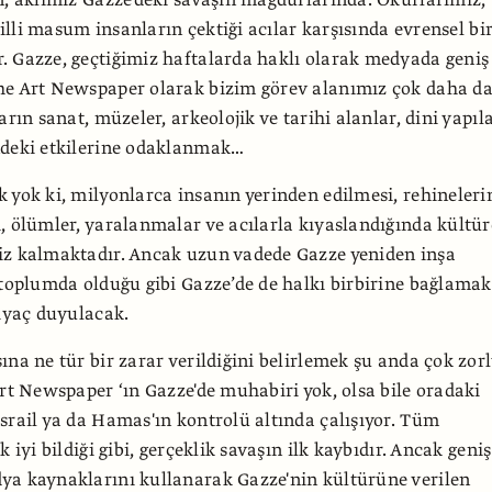
railli masum insanların çektiği acılar karşısında evrensel bi
 Gazze, geçtiğimiz haftalarda haklı olarak medyada geniş
he Art Newspaper olarak bizim görev alanımız çok daha da
arın sanat, müzeler, arkeolojik ve tarihi alanlar, dini yapıl
ndeki etkilerine odaklanmak…
 yok ki, milyonlarca insanın yerinden edilmesi, rehineleri
, ölümler, yaralanmalar ve acılarla kıyaslandığında kültür
iz kalmaktadır. Ancak uzun vadede Gazze yeniden inşa
 toplumda olduğu gibi Gazze’de de halkı birbirine bağlamak
tiyaç duyulacak.
ına ne tür bir zarar verildiğini belirlemek şu anda çok zor
Art Newspaper ‘ın Gazze'de muhabiri yok, olsa bile oradaki
srail ya da Hamas'ın kontrolü altında çalışıyor. Tüm
k iyi bildiği gibi, gerçeklik savaşın ilk kaybıdır. Ancak geniş
ya kaynaklarını kullanarak Gazze'nin kültürüne verilen