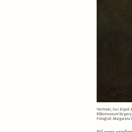
Vermeer,
İnci Küpeli 
Rijksmuseum'da gerçek
Fotoğraf: Margareta
Yıl sona ererke