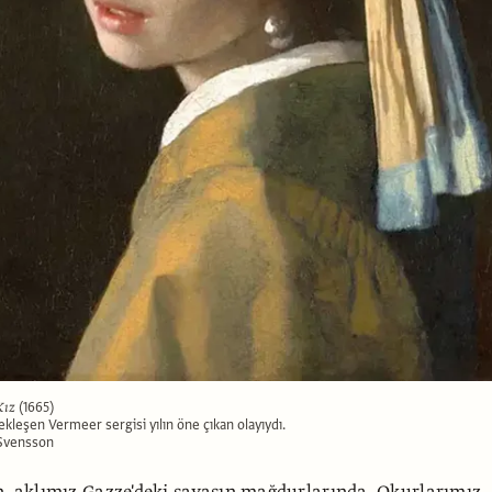
Kız
(1665)
leşen Vermeer sergisi yılın öne çıkan olayıydı.
 Svensson
n, aklımız Gazze'deki savaşın mağdurlarında. Okurlarımız,