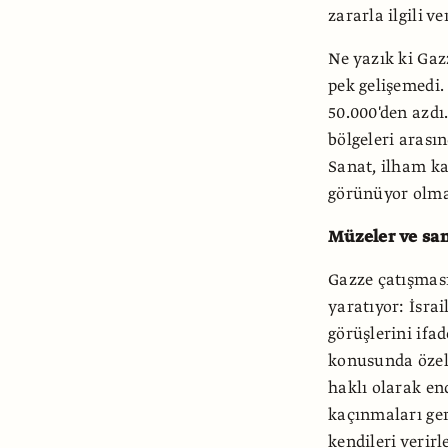
zararla ilgili v
Ne yazık ki Gazz
pek gelişemedi.
50.000'den azdı
bölgeleri arasın
Sanat, ilham kay
görünüyor olma
Müzeler ve san
Gazze çatışması
yaratıyor: İsra
görüşlerini ifa
konusunda özel 
haklı olarak en
kaçınmaları ger
kendileri verirle