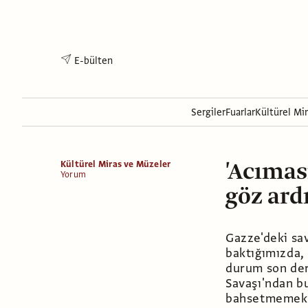
E-bülten
Sergiler
Fuarlar
Kültürel Mi
'Acımas
Kültürel Miras ve Müzeler
Yorum
göz ard
Gazze'deki sa
baktığımızda,
durum son der
Savaşı'ndan b
bahsetmemek 