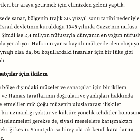
erileri bir araya getirmek için elimizden geleni yaptık.
e'de sanat, bölgenin trajik 20. yüzyıl sonu tarihi nedeniyle
 İsrail devletinin kurulduğu 1948 yılında Gazze'nin nüfusu
. Şimdi ise 2,4 milyon nüfusuyla dünyanın en yoğun nüfusl
da yer alıyor. Halkının yarısı kayıtlı mültecilerden oluşuyo
nağı olsa da, bu koşullardaki insanlar için bir lüks gibi
lı.
atçılar için ikilem
 bölge dışındaki müzeler ve sanatçılar için bir ikilem
il ve Hamas taraflarının doğruları ve yanlışları hakkında
de etmeliler mi? Çoğu müzenin uluslararası ilişkiler
bir uzmanlığı yoktur ve kültüre yönelik tehditler konusu
dişelenmeleri gerekse de, siyasi meselelere karışmaktan
ektiği kesin. Sanatçılarsa birey olarak kendi kararlarını
r.