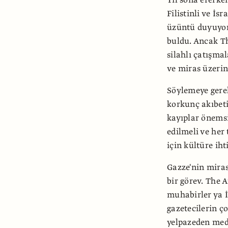
Filistinli ve İs
üzüntü duyuyor.
buldu. Ancak T
silahlı çatışmal
ve miras üzeri
Söylemeye gerek
korkunç akıbeti
kayıplar önems
edilmeli ve her
için kültüre ih
Gazze'nin miras
bir görev. The 
muhabirler ya İ
gazetecilerin ço
yelpazeden med