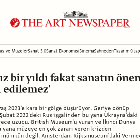
ras ve Müzeler
Sanat 3.0
Sanat Ekonomisi
Sinema
Sahneden
Tasarım
Kitap
ız bir yıldı fakat sanatın öne
ı edilemez'
vaş 2023'e kara bir gölge düşürüyor. Geriye dönüp
 Şubat 2022'deki Rus işgalinden bu yana Ukrayna'daki
ece üzücü. British Museum'u vuran ve İkinci Dünya
u yana müzeye en çok zararı veren krizden
mümkün değil. Amsterdam Rijksmuseum'daki Verme