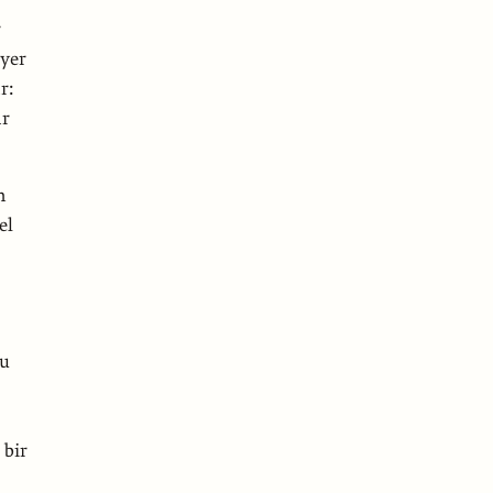
r
 yer
r:
ar
n
el
lu
 bir