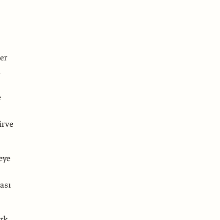
ber
,
e
irve
eye
ası
ark