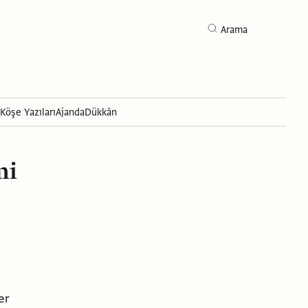
Arama
Köşe Yazıları
Ajanda
Dükkân
Arama
mi
er