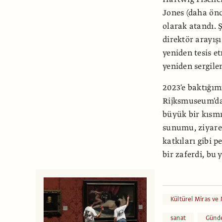
Jones (daha önc
olarak atandı. 
direktör arayış
yeniden tesis e
yeniden sergile
2023'e baktığı
Rijksmuseum'dak
büyük bir kısmın
sunumu, ziyaret
katkıları gibi 
bir zaferdi, bu 
Kültürel Miras ve
sanat
Günd