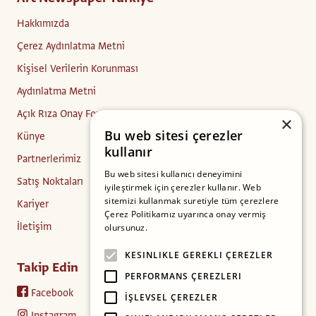
Hakkımızda
Çerez Aydınlatma Metni
Kişisel Verilerin Korunması
Aydınlatma Metni
Açık Rıza Onay Formu
×
Bu web sitesi çerezler
Künye
kullanır
Partnerlerimiz
Bu web sitesi kullanıcı deneyimini
Satış Noktaları
iyileştirmek için çerezler kullanır. Web
sitemizi kullanmak suretiyle tüm çerezlere
Kariyer
Çerez Politikamız uyarınca onay vermiş
İletişim
olursunuz.
Daha fazlasını oku
KESINLIKLE GEREKLI ÇEREZLER
Takip Edin
PERFORMANS ÇEREZLERI
Facebook
İŞLEVSEL ÇEREZLER
Instagram