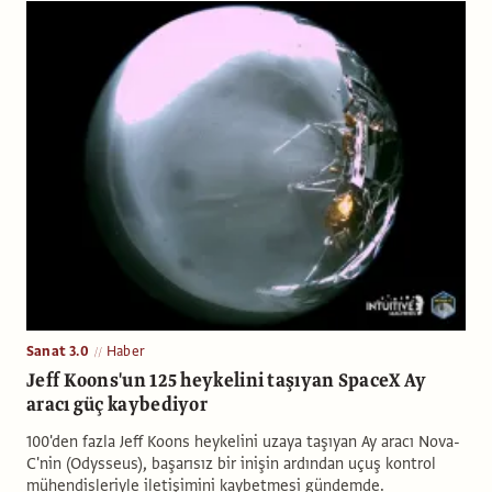
Sanat 3.0
Haber
Jeff Koons'un 125 heykelini taşıyan SpaceX Ay
aracı güç kaybediyor
100'den fazla Jeff Koons heykelini uzaya taşıyan Ay aracı Nova-
C'nin (Odysseus), başarısız bir inişin ardından uçuş kontrol
mühendisleriyle iletişimini kaybetmesi gündemde.