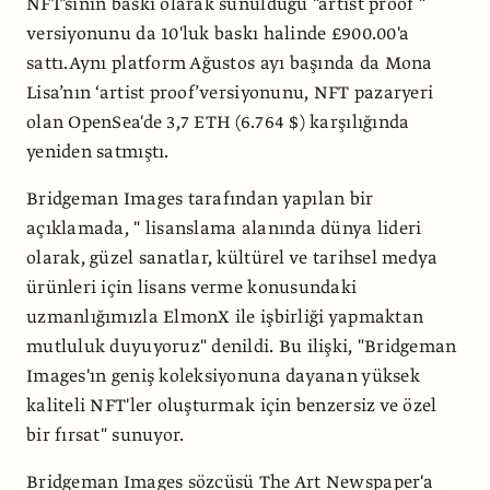
NFT'sinin baskı olarak sunulduğu "artist proof "
versiyonunu da 10'luk baskı halinde £900.00'a
sattı.Aynı platform Ağustos ayı başında da Mona
Lisa’nın ‘artist proof’versiyonunu, NFT pazaryeri
olan OpenSea'de 3,7 ETH (6.764 $) karşılığında
yeniden satmıştı.
Bridgeman Images tarafından yapılan bir
açıklamada, " lisanslama alanında dünya lideri
olarak, güzel sanatlar, kültürel ve tarihsel medya
ürünleri için lisans verme konusundaki
uzmanlığımızla ElmonX ile işbirliği yapmaktan
mutluluk duyuyoruz" denildi. Bu ilişki, "Bridgeman
Images'ın geniş koleksiyonuna dayanan yüksek
kaliteli NFT'ler oluşturmak için benzersiz ve özel
bir fırsat" sunuyor.
Bridgeman Images sözcüsü The Art Newspaper'a