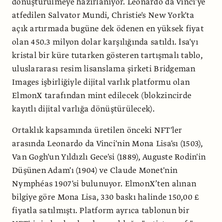
dönüştürülmeye hazırlanıyor. Leonardo da Vinci'ye
atfedilen Salvator Mundi, Christie's New York'ta
açık artırmada bugüne dek ödenen en yüksek fiyat
olan 450.3 milyon dolar karşılığında satıldı. İsa'yı
kristal bir küre tutarken gösteren tartışmalı tablo,
uluslararası resim lisanslama şirketi Bridgeman
Images işbirliğiyle dijital varlık platformu olan
ElmonX tarafından mint edilecek (blokzincirde
kayıtlı dijital varlığa dönüştürülecek).
Ortaklık kapsamında üretilen önceki NFT'ler
arasında Leonardo da Vinci'nin Mona Lisa'sı (1503),
Van Gogh'un Yıldızlı Gece'si (1889), Auguste Rodin'in
Düşünen Adam'ı (1904) ve Claude Monet'nin
Nymphéas 1907'si bulunuyor. ElmonX’ten alınan
bilgiye göre Mona Lisa, 330 baskı halinde 150,00 £
fiyatla satılmıştı. Platform ayrıca tablonun bir