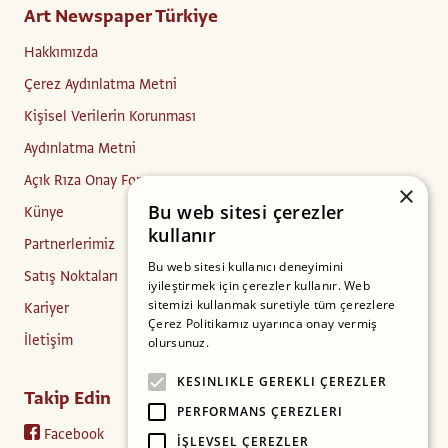
Art Newspaper Türkiye
Hakkımızda
Çerez Aydınlatma Metni
Kişisel Verilerin Korunması
Aydınlatma Metni
Açık Rıza Onay Formu
×
Bu web sitesi çerezler
Künye
kullanır
Partnerlerimiz
Bu web sitesi kullanıcı deneyimini
Satış Noktaları
iyileştirmek için çerezler kullanır. Web
sitemizi kullanmak suretiyle tüm çerezlere
Kariyer
Çerez Politikamız uyarınca onay vermiş
İletişim
olursunuz.
Daha fazlasını oku
KESINLIKLE GEREKLI ÇEREZLER
Takip Edin
PERFORMANS ÇEREZLERI
Facebook
İŞLEVSEL ÇEREZLER