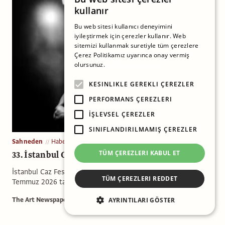
kullanır
Bu web sitesi kullanıcı deneyimini
iyileştirmek için çerezler kullanır. Web
sitemizi kullanmak suretiyle tüm çerezlere
Çerez Politikamız uyarınca onay vermiş
olursunuz.
Daha fazlasını oku
KESINLIKLE GEREKLI ÇEREZLER
PERFORMANS ÇEREZLERI
İŞLEVSEL ÇEREZLER
SINIFLANDIRILMAMIŞ ÇEREZLER
Sahneden
Haber
33. İstanbul Caz Festivali Programı Açıklandı
TÜM ÇEREZLERI KABUL ET
İstanbul Caz Festivali bu yıl 33. edisyonunu 30 Haziran - 13
TÜM ÇEREZLERI REDDET
Temmuz 2026 tarihleri arasında sunuyor.
The Art Newspaper Türkiye
AYRINTILARI GÖSTER