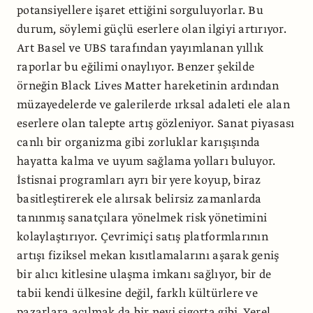
potansiyellere işaret ettiğini sorguluyorlar. Bu
durum, söylemi güçlü eserlere olan ilgiyi artırıyor.
Art Basel ve UBS tarafından yayımlanan yıllık
raporlar bu eğilimi onaylıyor. Benzer şekilde
örneğin Black Lives Matter hareketinin ardından
müzayedelerde ve galerilerde ırksal adaleti ele alan
eserlere olan talepte artış gözleniyor. Sanat piyasası
canlı bir organizma gibi zorluklar karışışında
hayatta kalma ve uyum sağlama yolları buluyor.
İstisnai programları ayrı bir yere koyup, biraz
basitleştirerek ele alırsak belirsiz zamanlarda
tanınmış sanatçılara yönelmek risk yönetimini
kolaylaştırıyor. Çevrimiçi satış platformlarının
artışı fiziksel mekan kısıtlamalarını aşarak geniş
bir alıcı kitlesine ulaşma imkanı sağlıyor, bir de
tabii kendi ülkesine değil, farklı kültürlere ve
pazarlara açılmak da bir nevi sigorta gibi. Yerel