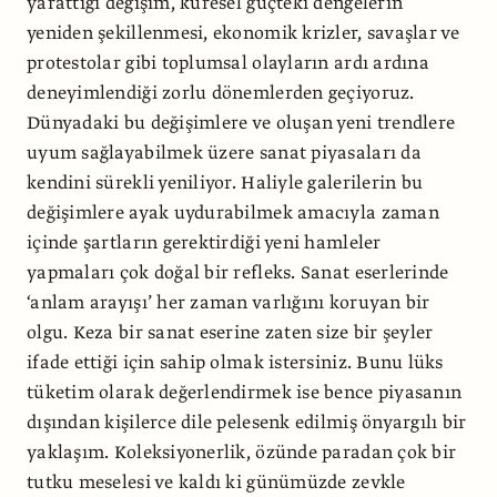
yarattığı değişim, küresel güçteki dengelerin
yeniden şekillenmesi, ekonomik krizler, savaşlar ve
protestolar gibi toplumsal olayların ardı ardına
deneyimlendiği zorlu dönemlerden geçiyoruz.
Dünyadaki bu değişimlere ve oluşan yeni trendlere
uyum sağlayabilmek üzere sanat piyasaları da
kendini sürekli yeniliyor. Haliyle galerilerin bu
değişimlere ayak uydurabilmek amacıyla zaman
içinde şartların gerektirdiği yeni hamleler
yapmaları çok doğal bir refleks. Sanat eserlerinde
‘anlam arayışı’ her zaman varlığını koruyan bir
olgu. Keza bir sanat eserine zaten size bir şeyler
ifade ettiği için sahip olmak istersiniz. Bunu lüks
tüketim olarak değerlendirmek ise bence piyasanın
dışından kişilerce dile pelesenk edilmiş önyargılı bir
yaklaşım. Koleksiyonerlik, özünde paradan çok bir
tutku meselesi ve kaldı ki günümüzde zevkle