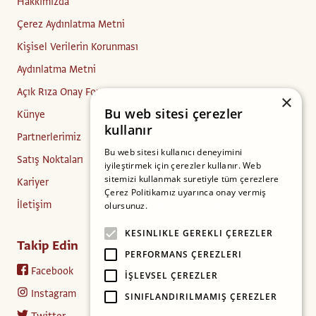
Hakkımızda
Çerez Aydınlatma Metni
Kişisel Verilerin Korunması
Aydınlatma Metni
Açık Rıza Onay Formu
×
Bu web sitesi çerezler
Künye
kullanır
Partnerlerimiz
Bu web sitesi kullanıcı deneyimini
Satış Noktaları
iyileştirmek için çerezler kullanır. Web
sitemizi kullanmak suretiyle tüm çerezlere
Kariyer
Çerez Politikamız uyarınca onay vermiş
İletişim
olursunuz.
Daha fazlasını oku
KESINLIKLE GEREKLI ÇEREZLER
Takip Edin
PERFORMANS ÇEREZLERI
Facebook
İŞLEVSEL ÇEREZLER
Instagram
SINIFLANDIRILMAMIŞ ÇEREZLER
Twitter