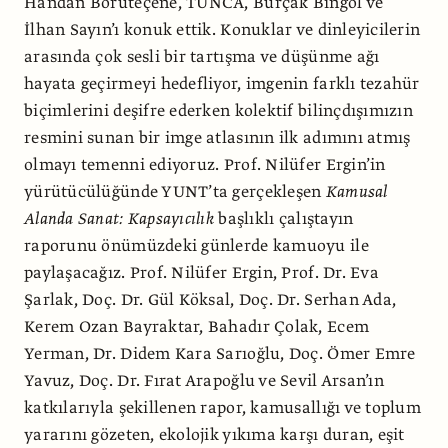
Handan Börüteçene, TUNCA, Burçak Bingöl ve
İlhan Sayın’ı konuk ettik. Konuklar ve dinleyicilerin
arasında çok sesli bir tartışma ve düşünme ağı
hayata geçirmeyi hedefliyor, imgenin farklı tezahür
biçimlerini deşifre ederken kolektif bilinçdışımızın
resmini sunan bir imge atlasının ilk adımını atmış
olmayı temenni ediyoruz. Prof. Nilüfer Ergin’in
yürütücülüğünde YUNT’ta gerçekleşen
Kamusal
Alanda Sanat: Kapsayıcılık
başlıklı çalıştayın
raporunu önümüzdeki günlerde kamuoyu ile
paylaşacağız. Prof. Nilüfer Ergin, Prof. Dr. Eva
Şarlak, Doç. Dr. Gül Köksal, Doç. Dr. Serhan Ada,
Kerem Ozan Bayraktar, Bahadır Çolak, Ecem
Yerman, Dr. Didem Kara Sarıoğlu, Doç. Ömer Emre
Yavuz, Doç. Dr. Fırat Arapoğlu ve Sevil Arsan’ın
katkılarıyla şekillenen rapor, kamusallığı ve toplum
yararını gözeten, ekolojik yıkıma karşı duran, eşit