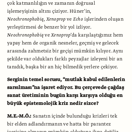
çok katmanlılığın ve zamanın doğrusal
işlemeyişinin altını çiziyor. Hüner’in,
Neochronophobiq
,
Xenoprop
ve
Echo
işlerinden oluşan
yerleştirmesi de benzer bir yol izliyor.
Neochronophobiq
ve
Xenoprop
’da karşılaştığımız hem
yapay hem de organik nesneler, geçmiş ve gelecek
arasında zahmetsiz bir geçişi mümkün kılıyor. Aynı
şekilde var oldukları farklı peyzajlar izleyeni bir an
tanıdık, başka bir an hiç bilmedik yerlere çekiyor.
Serginin temel sorusu, “mutlak kabul edilenlerin
sarsılması”na işaret ediyor. Bu çerçevede çağdaş
sanat üretiminin bugün karşı karşıya olduğu en
büyük epistemolojik kriz nedir sizce?
M.E.-M.Ö.:
Sanatın içinde bulunduğu krizleri tek
bir elden adlandırmanın ve hatta bir parantez
içerisine almanın mümkün olduğuna ikna değiliz.