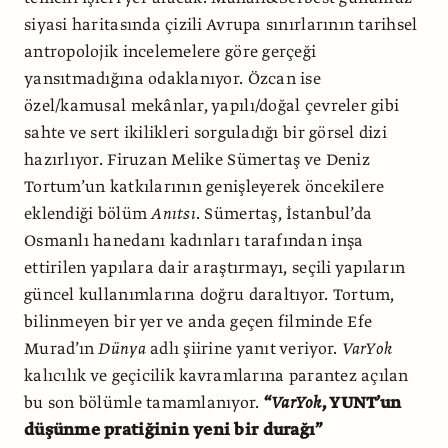
siyasi haritasında çizili Avrupa sınırlarının tarihsel
antropolojik incelemelere göre gerçeği
yansıtmadığına odaklanıyor. Özcan ise
özel/kamusal mekânlar, yapılı/doğal çevreler gibi
sahte ve sert ikilikleri sorguladığı bir görsel dizi
hazırlıyor. Firuzan Melike Sümertaş ve Deniz
Tortum’un katkılarının genişleyerek öncekilere
eklendiği bölüm
Anıtsı
. Sümertaş, İstanbul’da
Osmanlı hanedanı kadınları tarafından inşa
ettirilen yapılara dair araştırmayı, seçili yapıların
güncel kullanımlarına doğru daraltıyor. Tortum,
bilinmeyen bir yer ve anda geçen filminde Efe
Murad’ın
Dünya
adlı şiirine yanıt veriyor.
VarYok
kalıcılık ve geçicilik kavramlarına parantez açılan
bu son bölümle tamamlanıyor.
“
VarYok
, YUNT’un
düşünme pratiğinin yeni bir durağı”