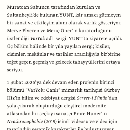
Muratcan Sabuncu tarafından kurulan ve
Sultanbeyli’de bulunan YUNT, kâr amacı gütmeyen
bir sanat ve etkileşim alanı olarak varlık gösteriyor.
Merve Elveren ve Meriç Öner’in küratörlüğünü
üstlendiği
VarYok
adlı sergi,
YUNT’ta ziyarete açıldı.
Üç bölüm hâlinde bir yıla yayılan sergi; kişiler,
cisimler, mekânlar ve tarihler aracılığıyla birbirine
teğet geçen geçmiş ve gelecek tahayyüllerini ortaya
seriyor.
1 Şubat 2026’ya dek devam eden projenin birinci
bölümü “VarYok: Canlı”
mimarlık tarihçisi Gürbey
Hiz’in bilim ve edebiyat dergisi
Servet-i Fünûn
’dan
yola çıkarak oluşturduğu eleştirel modernite
atlasından bir seçkiyi sanatçı Emre Hüner’in
Neochronophobiq
(2015) isimli videosu ve video için
tasarladığı seramik karakterler ile buluşturuyor.