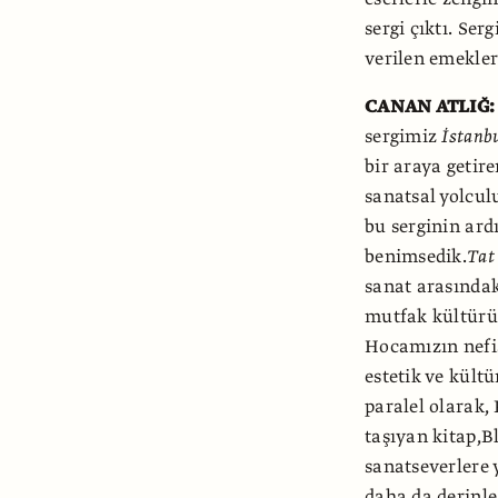
sergi çıktı. Ser
verilen emekler
CANAN ATLIĞ:
sergimiz
İstanb
bir araya getire
sanatsal yolcul
bu serginin ard
benimsedik.
Tat
sanat arasındak
mutfak kültürün
Hocamızın nefis
estetik ve kült
paralel olarak, 
taşıyan kitap,
sanatseverlere y
daha da derinleş