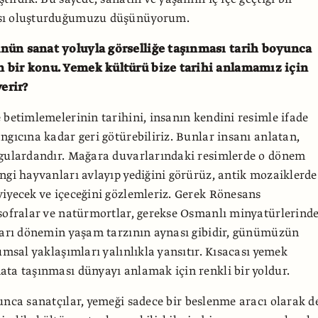
sı oluşturduğumuzu düşünüyorum.
nün sanat yoluyla görselliğe taşınması tarih boyunca
 bir konu. Yemek kültürü bize tarihi anlamamız için
verir?
betimlemelerinin tarihini, insanın kendini resimle ifade
ngıcına kadar geri götürebiliriz. Bunlar insanı anlatan,
lgulardandır. Mağara duvarlarındaki resimlerde o dönem
ngi hayvanları avlayıp yediğini görürüz, antik mozaiklerde
iyecek ve içeceğini gözlemleriz. Gerek Rönesans
sofralar ve natürmortlar, gerekse Osmanlı minyatürlerind
ları dönemin yaşam tarzının aynası gibidir, günümüzün
umsal yaklaşımları yalınlıkla yansıtır. Kısacası yemek
ta taşınması dünyayı anlamak için renkli bir yoldur.
nca sanatçılar, yemeği sadece bir beslenme aracı olarak de