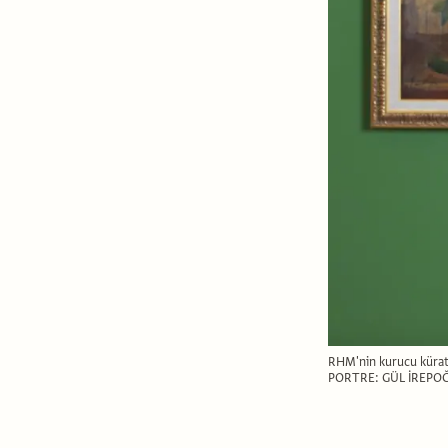
RHM'nin kurucu küratö
PORTRE: GÜL İREPO