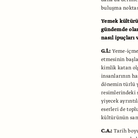
buluşma nokta
Yemek kültürü
gündemde olan
nasıl ipuçları 
G.İ.:
Yeme-içme 
etmesinin başla
kimlik katan o
insanlarının ha
dönemin türlü y
resimlerindeki 
yiyecek ayrıntı
eserleri de topl
kültürünün sana
C.A.:
Tarih boyu