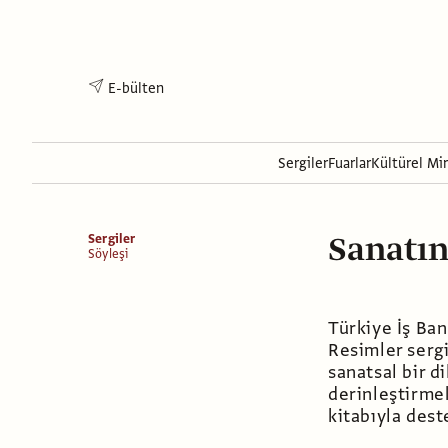
E-bülten
Sergiler
Fuarlar
Kültürel Mi
Sanatın
Sergiler
Söyleşi
Türkiye İş Ban
Resimler serg
sanatsal bir d
derinleştirmek
kitabıyla dest