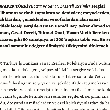
SPAPER TÜRKİYE:
Tat ve Sanat: Lezzetli Resimler
sergisi
 İlhamını verimli topraktan ve denizden; meyvelerden
alıklardan, yemeklerden ve sofralardan alan sanat
örülebileceği sergide Osman Hamdi Bey, Şeker Ahmed Pa
oman, Cevat Dereli, Hikmet Onat, Hasan Vecih Bereket
zez gibi 90 sanatçıya ait 200’ü aşkın tablo var. Bu s
 nasıl somut bir değere dönüştü? Hikâyesini dinlemek
U:
Türkiye İş Bankası Sanat Eserleri Koleksiyonu’nda bulu
içme alanındaki geniş yelpazesi bizi bu sergiye ve kitaba
i belirlemek için türlü başlıklar ürettik ve sonunda
Tat ve
Resimler
başlığının sergiyi en iyi şekilde ifade ettiğine karar
r, sebzeler ve onların yetiştirilmesinden tüketilmesine kad
n canlı biçimde betimleyen resimler seçilerek serginin ana
ldu, öte yandan müzelerden ve özel koleksiyonlardan da ba
nleştirildi. Böylece ortaya bugüne kadar yapılmamış türde b