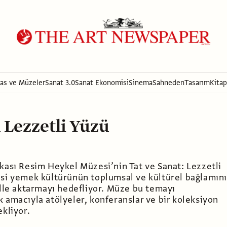
ras ve Müzeler
Sanat 3.0
Sanat Ekonomisi
Sinema
Sahneden
Tasarım
Kitap
 Lezzetli Yüzü
kası Resim Heykel Müzesi’nin Tat ve Sanat: Lezzetli
isi yemek kültürünün toplumsal ve kültürel bağlamın
ille aktarmayı hedefliyor. Müze bu temayı
 amacıyla atölyeler, konferanslar ve bir koleksiyon
ekliyor.