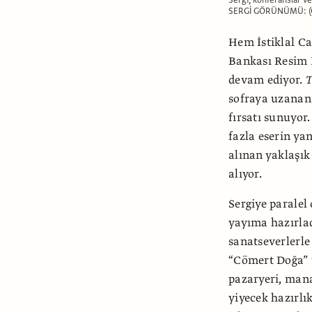
SERGİ GÖRÜNÜMÜ: (
Hem İstiklal Ca
Bankası Resim H
devam ediyor.
T
sofraya uzanan 
fırsatı sunuyor
fazla eserin ya
alınan yaklaşık 
alıyor.
Sergiye paralel
yayıma hazırlad
sanatseverlerle
“Cömert Doğa” 
pazaryeri, manav
yiyecek hazırlı