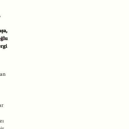
,
şa,
oğlu
ergi
nan
ar
zı
ir