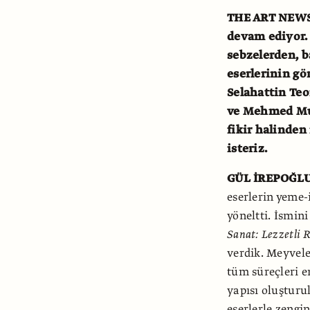
THE ART NEW
devam ediyor.
sebzelerden, b
eserlerinin g
Selahattin Te
ve Mehmed Muaz
fikir halinden
isteriz.
GÜL İREPOĞL
eserlerin yeme-
yöneltti. İsmin
Sanat: Lezzetli 
verdik. Meyvele
tüm süreçleri e
yapısı oluşturu
eserlerle zengi