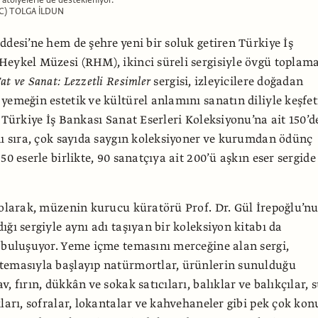
C) TOLGA İLDUN
ddesi’ne hem de şehre yeni bir soluk getiren Türkiye İş
eykel Müzesi (RHM), ikinci süreli sergisiyle övgü toplam
at ve Sanat: Lezzetli Resimler
sergisi, izleyicilere doğadan
yemeğin estetik ve kültürel anlamını sanatın diliyle keşfe
. Türkiye İş Bankası Sanat Eserleri Koleksiyonu’na ait 150’d
nı sıra, çok sayıda saygın koleksiyoner ve kurumdan ödünç
50 eserle birlikte, 90 sanatçıya ait 200’ü aşkın eser sergide
 olarak, müzenin kurucu küratörü Prof. Dr. Gül İrepoğlu’n
ığı sergiyle aynı adı taşıyan bir koleksiyon kitabı da
 buluşuyor. Yeme içme temasını merceğine alan sergi,
temasıyla başlayıp natürmortlar, ürünlerin sunulduğu
, fırın, dükkân ve sokak satıcıları, balıklar ve balıkçılar, s
kları, sofralar, lokantalar ve kahvehaneler gibi pek çok ko