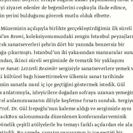
giyi ziyaret edenler de beğenilerini coşkuyla ifade edince,
in yerini bulduğunu görerek mutlu olduk elbette.
Müzemizin açılışıyla birlikte gerçekleştirdiğimiz ilk süreli
ul’un Resmi
, koleksiyonumuzdaki zengin İstanbul peyzajlar
rek sanatseverleri şehrin dört bir yanında benzersiz bir
uğa çıkarmıştı. İstanbul’un iki yakasından manzaralar su
ından, ikinci süreli sergimizde de tematik bir yaklaşımı
 ve Sanat: Lezzetli Resimler
sergisiyle sanatseverlere yemek 
i kültürel bağı hissettirmekve ülkemiz sanat tarihinde
ün sanatla nasıl iç içe geçtiğini göstermek istedik. Gül
 anlatımıyla, izleyicilere doğadan sofraya uzanan yemeği
ürel anlamınısanatın diliyle keşfetme fırsatı sunduk. Sergiy
Prof. Dr. Gül İrepoğlu’nun kaleme aldığı ve sergimizle aynı 
BlackBox salonumuzda düzenlenen konferanslarveminik
önelik çeşitli atölyelerle bu temayı farklı açılardan ele al
tirdik. Bu sayede, sanatın ve yaşamın iç içe geçtiği bir