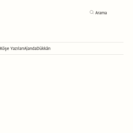
Arama
Köşe Yazıları
Ajanda
Dükkân
Arama
ı