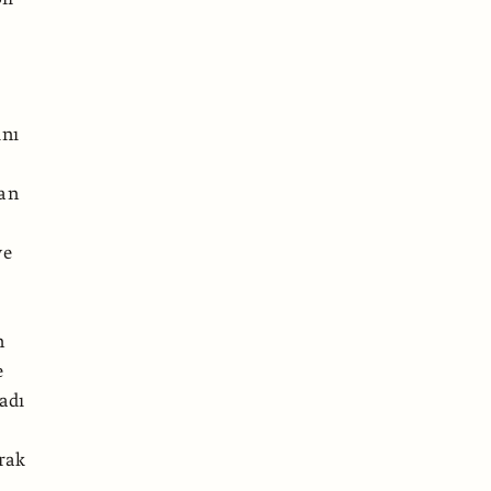
ını
nan
ve
n
e
adı
arak