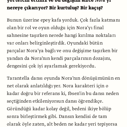
yol tercih ettiniz ve bu değişim sizce
Nora
’yı
nereye çıkarıyor? Bir kurtuluş? Bir kaçış?
Bunun üzerine epey kafa yorduk. Çok fazla katmanı
olan bir rol ve oyun olduğu için Nora’yı final
sahnesine taşırken nerede hangi kırılma noktaları
var onları belirginleştirdik. Oyundaki bütün
parçalar Nora’ya bağlı ve onu değişime taşırken bir
yandan da Nora’nın kendi parçalarının dozajını,
dengesini çok iyi ayarlamak gerekiyordu.
Tarantella dansı oyunda Nora’nın dönüşümünün en
net olarak anlatıldığı yer. Nora karakteri için o
kadar doğru bir referans ki, Ibsen’in bu dansı neden
seçtiğinden etkileniyorsun dansı öğrendikçe.
Göründüğü kadar kolay değil, bedeni ikiye bölüp
sonra birleştirmek gibi. Dansın kendisi de tam
olarak öyle zaten, alt beden ne kadar yeri tepiyorsa