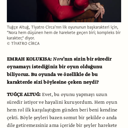
Tuğçe Altuğ, Tiyatro Circa’nın ilk oyununun başkarakteri için,
“Nora hem düşünen hem de harekete geçen biri; kompleks bir
karakter,” diyor.
© TİYATRO CİRCA
EMRAH KOLUKISA:
Nora
’nın sizin bir süredir
oynamayı istediğiniz bir oyun olduğunu
biliyoruz. Bu oyunda ve özellikle de bu
karakterde sizi böylesine çeken neydi?
TUĞÇE ALTUĞ:
Evet, bu oyunu yapmayı uzun
süredir istiyor ve hayalini kuruyordum. Hem oyun
hem rol ilk karşılaştığım günden beri beni kendine
çekti. Böyle şeyleri bazen somut bir şekilde o anda
dile getiremezsiniz ama içeride bir şeyler harekete