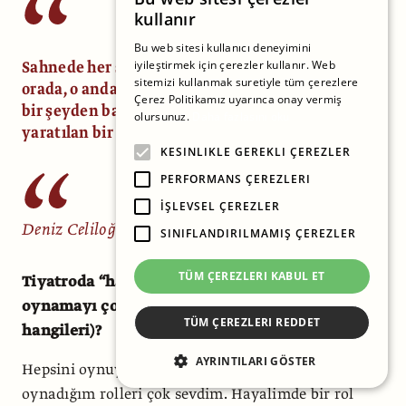
kullanır
Bu web sitesi kullanıcı deneyimini
Sahnede her şey gerçek, seyirciden aldığınız tepki
iyileştirmek için çerezler kullanır. Web
sitemizi kullanmak suretiyle tüm çerezlere
orada, o anda gerçekleşiyor, dolayısıyla yaşayan
Çerez Politikamız uyarınca onay vermiş
bir şeyden bahsediyoruz, o anda var olan
olursunuz.
Daha fazlasını oku
yaratılan bir şey.
KESINLIKLE GEREKLI ÇEREZLER
PERFORMANS ÇEREZLERI
İŞLEVSEL ÇEREZLER
Deniz Celiloğlu
SINIFLANDIRILMAMIŞ ÇEREZLER
TÜM ÇEREZLERI KABUL ET
Tiyatroda “hayalimdeki rolü” dediğiniz,
oynamayı çok istediğiniz rol hangisi (ya da
TÜM ÇEREZLERI REDDET
hangileri)?
AYRINTILARI GÖSTER
Hepsini oynuyorum çok şükür. Kariyerim boyunca
oynadığım rolleri çok sevdim. Hayalimde bir rol