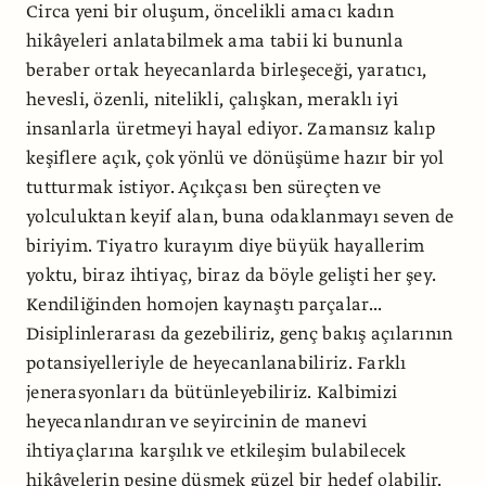
Circa yeni bir oluşum, öncelikli amacı kadın
hikâyeleri anlatabilmek ama tabii ki bununla
beraber ortak heyecanlarda birleşeceği, yaratıcı,
hevesli, özenli, nitelikli, çalışkan, meraklı iyi
insanlarla üretmeyi hayal ediyor. Zamansız kalıp
keşiflere açık, çok yönlü ve dönüşüme hazır bir yol
tutturmak istiyor. Açıkçası ben süreçten ve
yolculuktan keyif alan, buna odaklanmayı seven de
biriyim. Tiyatro kurayım diye büyük hayallerim
yoktu, biraz ihtiyaç, biraz da böyle gelişti her şey.
Kendiliğinden homojen kaynaştı parçalar...
Disiplinlerarası da gezebiliriz, genç bakış açılarının
potansiyelleriyle de heyecanlanabiliriz. Farklı
jenerasyonları da bütünleyebiliriz. Kalbimizi
heyecanlandıran ve seyircinin de manevi
ihtiyaçlarına karşılık ve etkileşim bulabilecek
hikâyelerin peşine düşmek güzel bir hedef olabilir.