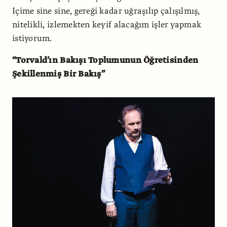
İçime sine sine, gereği kadar uğraşılıp çalışılmış,
nitelikli, izlemekten keyif alacağım işler yapmak
istiyorum.
“Torvald’ın Bakışı Toplumunun Öğretisinden
Şekillenmiş Bir Bakış”