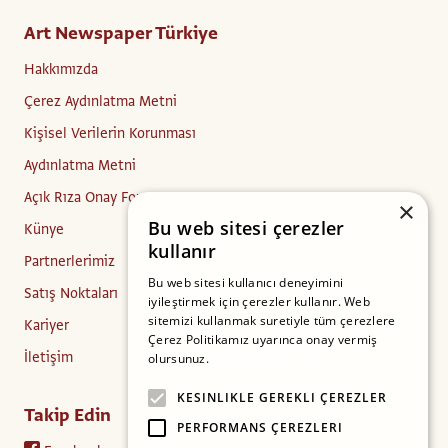
Art Newspaper Türkiye
Hakkımızda
Çerez Aydınlatma Metni
Kişisel Verilerin Korunması
Aydınlatma Metni
Açık Rıza Onay Formu
×
Bu web sitesi çerezler
Künye
kullanır
Partnerlerimiz
Bu web sitesi kullanıcı deneyimini
Satış Noktaları
iyileştirmek için çerezler kullanır. Web
sitemizi kullanmak suretiyle tüm çerezlere
Kariyer
Çerez Politikamız uyarınca onay vermiş
İletişim
olursunuz.
Daha fazlasını oku
KESINLIKLE GEREKLI ÇEREZLER
Takip Edin
PERFORMANS ÇEREZLERI