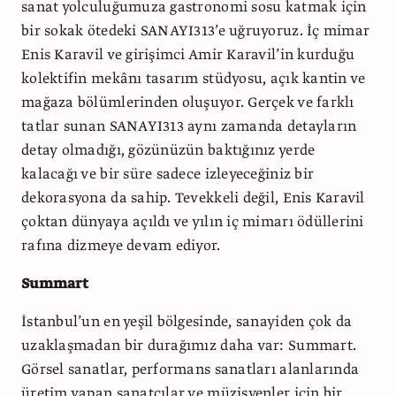
sanat yolculuğumuza gastronomi sosu katmak için
bir sokak ötedeki SANAYI313’e uğruyoruz. İç mimar
Enis Karavil ve girişimci Amir Karavil’in kurduğu
kolektifin mekânı tasarım stüdyosu, açık kantin ve
mağaza bölümlerinden oluşuyor. Gerçek ve farklı
tatlar sunan SANAYI313 aynı zamanda detayların
detay olmadığı, gözünüzün baktığınız yerde
kalacağı ve bir süre sadece izleyeceğiniz bir
dekorasyona da sahip. Tevekkeli değil, Enis Karavil
çoktan dünyaya açıldı ve yılın iç mimarı ödüllerini
rafına dizmeye devam ediyor.
Summart
İstanbul’un en yeşil bölgesinde, sanayiden çok da
uzaklaşmadan bir durağımız daha var: Summart.
Görsel sanatlar, performans sanatları alanlarında
üretim yapan sanatçılar ve müzisyenler için bir