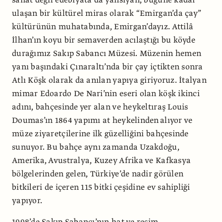
sanat değil edebiyata da yansıyan, bugüne kadar
ulaşan bir kültürel miras olarak “Emirgan’da çay”
kültürünün muhatabında, Emirgan’dayız. Attilâ
İlhan’ın koyu bir semaverden acılaştığı bu köyde
durağımız Sakıp Sabancı Müzesi. Müzenin hemen
yanı başındaki Çınaraltı’nda bir çay içtikten sonra
Atlı Köşk olarak da anılan yapıya giriyoruz. İtalyan
mimar Edoardo De Nari’nin eseri olan köşk ikinci
adını, bahçesinde yer alan ve heykeltıraş Louis
Doumas’ın 1864 yapımı at heykelinden alıyor ve
müze ziyaretçilerine ilk güzelliğini bahçesinde
sunuyor. Bu bahçe aynı zamanda Uzakdoğu,
Amerika, Avustralya, Kuzey Afrika ve Kafkasya
bölgelerinden gelen, Türkiye’de nadir görülen
bitkileri de içeren 115 bitki çeşidine ev sahipliği
yapıyor.