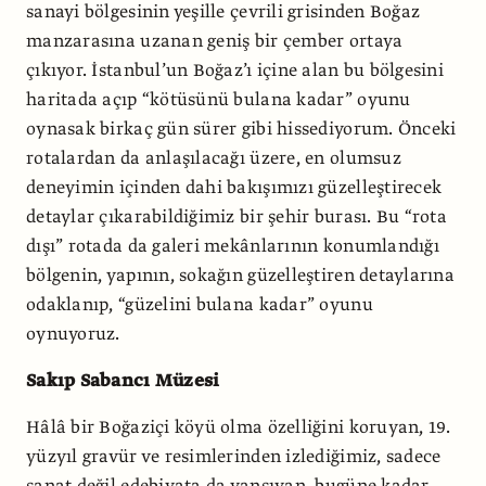
sanayi bölgesinin yeşille çevrili grisinden Boğaz
manzarasına uzanan geniş bir çember ortaya
çıkıyor. İstanbul’un Boğaz’ı içine alan bu bölgesini
haritada açıp “kötüsünü bulana kadar” oyunu
oynasak birkaç gün sürer gibi hissediyorum. Önceki
rotalardan da anlaşılacağı üzere, en olumsuz
deneyimin içinden dahi bakışımızı güzelleştirecek
detaylar çıkarabildiğimiz bir şehir burası. Bu “rota
dışı” rotada da galeri mekânlarının konumlandığı
bölgenin, yapının, sokağın güzelleştiren detaylarına
odaklanıp, “güzelini bulana kadar” oyunu
oynuyoruz.
Sakıp Sabancı Müzesi
Hâlâ bir Boğaziçi köyü olma özelliğini koruyan, 19.
yüzyıl gravür ve resimlerinden izlediğimiz, sadece