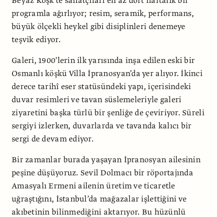
Beyaz Köşk’te sanatçıları en az dört haftalık bir
programla ağırlıyor; resim, seramik, performans,
büyük ölçekli heykel gibi disiplinleri denemeye
teşvik ediyor.
Galeri, 1900’lerin ilk yarısında inşa edilen eski bir
Osmanlı köşkü Villa İpranosyan’da yer alıyor. İkinci
derece tarihî eser statüsündeki yapı, içerisindeki
duvar resimleri ve tavan süslemeleriyle galeri
ziyaretini başka türlü bir şenliğe de çeviriyor. Süreli
sergiyi izlerken, duvarlarda ve tavanda kalıcı bir
sergi de devam ediyor.
Bir zamanlar burada yaşayan İpranosyan ailesinin
peşine düşüyoruz. Sevil Dolmacı bir röportajında
Amasyalı Ermeni ailenin üretim ve ticaretle
uğraştığını, İstanbul’da mağazalar işlettiğini ve
akıbetinin bilinmediğini aktarıyor. Bu hüzünlü