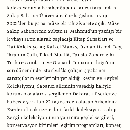
1998’de Sakıp Sabancı’nın hat ve resim
koleksiyonuyla beraber Sabancı ailesi tarafından
Sakıp Sabancı Üniversitesi’ne bağışlanan yapı,
2002’den bu yana müze olarak ziyarete açık. Müze,
Sakıp Sabancı’nın Sultan II. Mahmud’un yazdığı bir
levhayı satın alarak başladığı Kitap Sanatları ve
Hat Koleksiyonu; Rafael Manas, Osman Hamdi Bey,
İbrahim Çallı, Fikret Muallâ, Fausto Zonaro gibi
Türk ressamların ve Osmanlı İmparatorluğu’nun
son döneminde İstanbul’da çalışmış yabancı
sanatçıların eserlerinin yer aldığı Resim ve Heykel
Koleksiyonu; Sabancı ailesinin yaşadığı haliyle
korunan odalarda sergilenen Dekoratif Eserler ve
bahçede yer alan 22 taş eserden oluşan Arkeolojik
Eserler olmak üzere dört farklı koleksiyona sahip.
Zengin koleksiyonunun yanı sıra geçici sergileri,
konservasyon birimleri, eğitim programları, konser,