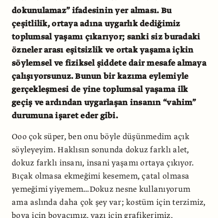
dokunulamaz” ifadesinin yer alması. Bu
çeşitlilik, ortaya adına uygarlık dediğimiz
toplumsal yaşamı çıkarıyor; sanki siz buradaki
özneler arası eşitsizlik ve ortak yaşama içkin
söylemsel ve fiziksel şiddete dair mesafe almaya
çalışıyorsunuz. Bunun bir kazıma eylemiyle
gerçekleşmesi de yine toplumsal yaşama ilk
geçiş ve ardından uygarlaşan insanın “vahim”
durumuna işaret eder gibi.
Ooo çok süper, ben onu böyle düşünmedim açık
söyleyeyim. Haklısın sonunda dokuz farklı alet,
dokuz farklı insanı, insani yaşamı ortaya çıkıyor.
Bıçak olmasa ekmeğimi kesemem, çatal olmasa
yemeğimi yiyemem…Dokuz nesne kullanıyorum
ama aslında daha çok şey var; kostüm için terzimiz,
boya için boyacımız, yazı için grafikerimiz,