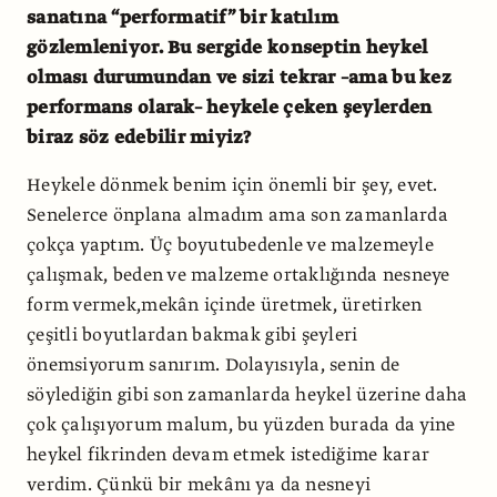
sanatına “performatif” bir katılım
gözlemleniyor. Bu sergide konseptin heykel
olması durumundan ve sizi tekrar –ama bu kez
performans olarak– heykele çeken şeylerden
biraz söz edebilir miyiz?
Heykele dönmek benim için önemli bir şey, evet.
Senelerce önplana almadım ama son zamanlarda
çokça yaptım. Üç boyutubedenle ve malzemeyle
çalışmak, beden ve malzeme ortaklığında nesneye
form vermek,mekân içinde üretmek, üretirken
çeşitli boyutlardan bakmak gibi şeyleri
önemsiyorum sanırım. Dolayısıyla, senin de
söylediğin gibi son zamanlarda heykel üzerine daha
çok çalışıyorum malum, bu yüzden burada da yine
heykel fikrinden devam etmek istediğime karar
verdim. Çünkü bir mekânı ya da nesneyi