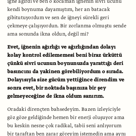
iğne ağırdı ve ben o kocaman iğnenin sivri ucunu
kendi boynuma dayamıştım, her an batacak
gibitutuyordum ve sen de iğneyi sürekli geri
çekmeye çalışıyordun. Bir zorlanma olmuştu sende
ama sonunda ikna oldun, değil mi?
Evet, iğnenin ağırlığı ve ağırlığından dolayı
kolay kontrol edilememesi beni biraz ürküttü
çünkü sivri ucunun boynunuzda yarattığı deri
basıncını da yakinen görebiliyordum o sırada.
Dolayısıyla size gücüm yettiğince direndim ve
sonra evet, bir noktada başınıza bir şey
gelmeyeceğine de ikna oldum sanırım.
Oradaki dirençten bahsedeyim. Bazen izleyiciyle
göz göze geldiğinde hemen bir enerji oluşuyor ama
bu keskin nesne çok radikal, tabii seni anlıyorum
bir taraftan ben zarar göreyim istemedin ama aynı