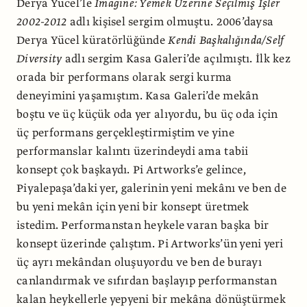
Derya Yücel’le
Imagine: Yemek Üzerine Seçilmiş İşler
2002-2012
adlı kişisel sergim olmuştu. 2006’daysa
Derya Yücel küratörlüğünde
Kendi Başkalığında/Self
Diversity
adlı sergim Kasa Galeri’de açılmıştı. İlk kez
orada bir performans olarak sergi kurma
deneyimini yaşamıştım. Kasa Galeri’de mekân
boştu ve üç küçük oda yer alıyordu, bu üç oda için
üç performans gerçekleştirmiştim ve yine
performanslar kalıntı üzerindeydi ama tabii
konsept çok başkaydı. Pi Artworks’e gelince,
Piyalepaşa’daki yer, galerinin yeni mekânı ve ben de
bu yeni mekân için yeni bir konsept üretmek
istedim. Performanstan heykele varan başka bir
konsept üzerinde çalıştım. Pi Artworks’ün yeni yeri
üç ayrı mekândan oluşuyordu ve ben de burayı
canlandırmak ve sıfırdan başlayıp performanstan
kalan heykellerle yepyeni bir mekâna dönüştürmek