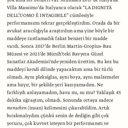
Villa Massimo’da İtalyanca olarak “LA DIGNITÀ
DELL’UOMO È INTAGIBILE” cümlesiyle
performansımı tekrar gerçekleştirdim. Orada da bir
avukat aracılığıyla araştırdım ama yine böyle bir
maddeye rastlamadık fakat benzeri bir madde
vardı. Sonra 2017’de Berlin Martin-Gropius-Bau
Müzesi ve 2021’de Münih’teki Bavyera Güzel
Sanatlar Akademisi’nde yeniden ürettim. Bu kez bu
maddeyi kendi dilinde yapacaktım ama bir türlü
olmadı. Aynı pleksiglas, aynı boya, aynı malzemeler
ama hayır, bir şekilde yeri kazıyamadım. Ne
farklıydı anlayamadım, hava mı, su mu? Yaklaşık 45
dakika uğraştım, olmadı. Sonunda ortaya sadece
menschen
(insan) kelimesini çıkarabildim. Artık
bırakmalıydım çünkü senin de dediğin gibi çok
yorucu, çok kuvvet isteyen bir performanstı ve