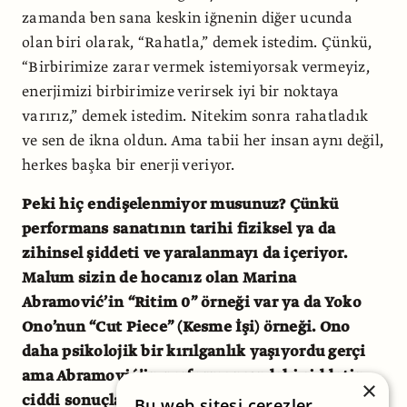
zamanda ben sana keskin iğnenin diğer ucunda
olan biri olarak, “Rahatla,” demek istedim. Çünkü,
“Birbirimize zarar vermek istemiyorsak vermeyiz,
enerjimizi birbirimize verirsek iyi bir noktaya
varırız,” demek istedim. Nitekim sonra rahatladık
ve sen de ikna oldun. Ama tabii her insan aynı değil,
herkes başka bir enerji veriyor.
Peki hiç endişelenmiyor musunuz? Çünkü
performans sanatının tarihi fiziksel ya da
zihinsel şiddeti ve yaralanmayı da içeriyor.
Malum sizin de hocanız olan Marina
Abramović’in “Ritim 0” örneği var ya da Yoko
Ono’nun “Cut Piece” (Kesme İşi) örneği. Ono
daha psikolojik bir kırılganlık yaşıyordu gerçi
ama Abramović’in performansındaki şiddetin
×
ciddi sonuçları olabilirdi.
Bu web sitesi çerezler