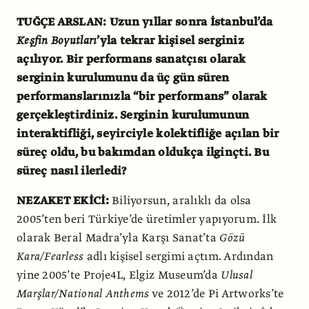
TUĞÇE ARSLAN: Uzun yıllar sonra İstanbul’da
Keşfin Boyutları
’yla tekrar kişisel serginiz
açılıyor. Bir performans sanatçısı olarak
serginin kurulumunu da üç gün süren
performanslarınızla “bir performans” olarak
gerçekleştirdiniz. Serginin kurulumunun
interaktifliği, seyirciyle kolektifliğe açılan bir
süreç oldu, bu bakımdan oldukça ilginçti. Bu
süreç nasıl ilerledi?
NEZAKET EKİCİ:
Biliyorsun, aralıklı da olsa
2005’ten beri Türkiye’de üretimler yapıyorum. İlk
olarak Beral Madra’yla Karşı Sanat’ta
Gözü
Kara/Fearless
adlı kişisel sergimi açtım. Ardından
yine 2005’te Proje4L, Elgiz Museum’da
Ulusal
Marşlar/National Anthems
ve 2012’de Pi Artworks’te