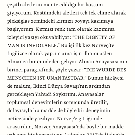
çeşitli aletlerin monte edildiği bir kostüm
giyiyorum. Kostümdeki aletleri tek tek elime alarak
pleksiglas zemindeki kırmızı boyayı kazımaya
başlıyorum. Kırmızı renk tam olarak kazınırsa
izleyici yazıyı okuyabiliyor: “THE DIGNITY OF
MAN IS INVIOLABLE.” Bu işi ilk kez Norveç’te
İngilizce olarak yaptım ama işin ilhamı aslen
Almanca bir cümleden geliyor. Alman Anayasası’nın
birinci paragrafında şöyle yazar: “DIE WÜRDE DES
MENSCHEN IST UNANTASTBAR.” Bunun hikâyesi
de malum, İkinci Dünya Savaşı’nın ardından
gerçekleşen Yahudi Soykırımı. Anayasalar
toplumsal deneyimlerin sonucunda üretilir,
dolayısıyla bu madde de böyle bir deneyimin
neticesinde yazılıyor. Norveç’e gittiğimde
araştırdım, Norveç Anayasası’nda böyle bir madde
yok ama bir benzeri var. Ardından 2017’de İtalya’da