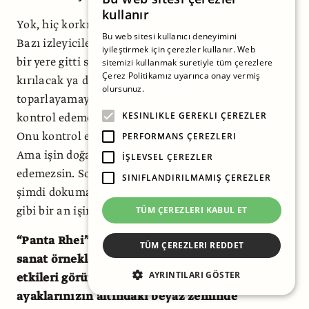
kullanır
Yok, hiç korkmadım ama başka bir şey hissettim.
Bu web sitesi kullanıcı deneyimini
Bazı izleyiciler ipliği o kadar sert çektiler ki, başka
iyileştirmek için çerezler kullanır. Web
bir yere gitti süreç. O an düşündüm ki ya heykelim
sitemizi kullanmak suretiyle tüm çerezlere
Çerez Politikamız uyarınca onay vermiş
kırılacak ya da ipi geri çekemeyecek,
olursunuz.
Daha fazlasını oku
toparlayamayacağım. Orada bir direnç vardı. Ben
KESINLIKLE GEREKLI ÇEREZLER
kontrol edemedim. Zorlandım ve beni de sarstılar.
Onu kontrol etmeseydim ne olacaktı bilemedim.
PERFORMANS ÇEREZLERI
Ama işin doğası bu, insanlarla yaşıyorsan kontrol
İŞLEVSEL ÇEREZLER
edemezsin. Sonra düşündüm ki tamam kolay değil,
SINIFLANDIRILMAMIŞ ÇEREZLER
şimdi dokumaya beraberce gidilecek ama dediğim
gibi bir an işin başka yere gittiğini de hissettim.
TÜM ÇEREZLERI KABUL ET
“Panta Rhei”de (Her Şey Akar) özellikle çağdaş
TÜM ÇEREZLERI REDDET
sanat örneklerinden Pollock, Duchamp ve Beuys
AYRINTILARI GÖSTER
etkileri görüyorum. Performansın sonuna doğru
ayaklarınızın altındaki beyaz zeminde