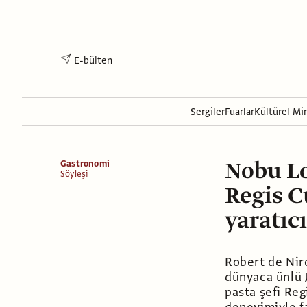
E-bülten
Sergiler
Fuarlar
Kültürel Mi
Nobu Lo
Gastronomi
Söyleşi
Regis C
yaratıcı
Robert de Nir
dünyaca ünlü 
pasta şefi Regi