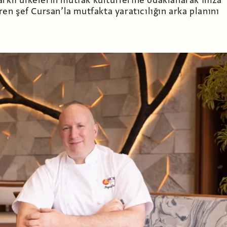
arklı ülkelerin mutfak kültürlerine odaklanarak imza
tiren şef Cursan’la mutfakta yaratıcılığın arka planını