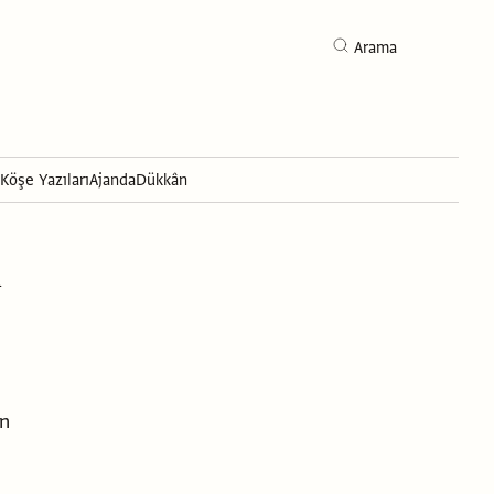
Arama
Köşe Yazıları
Ajanda
Dükkân
Arama
i
an