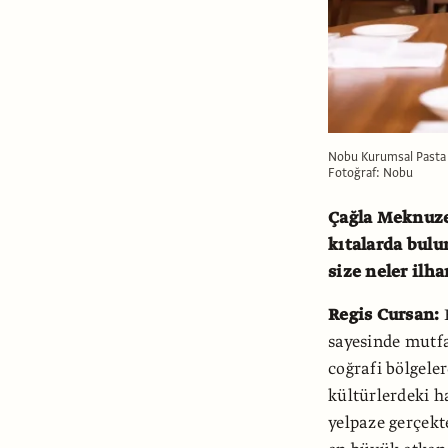
Nobu Kurumsal Pasta 
Fotoğraf: Nobu
Çağla Meknuze 
kıtalarda bulu
size neler ilh
Regis Cursan:
sayesinde mutfa
coğrafi bölgeler
kültürlerdeki h
yelpaze gerçek