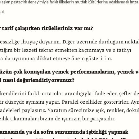
ı aşkın pastacılık deneyimiyle farklı ülkelerin mutfak kültürlerine odaklanarak imza
bul
 tarif çalışırken ritüelleriniz var mı?
sessizliğe ihtiyaç duyarım. Diğer üzerinde durduğum nokta
tığım bir lezzeti tekrar etmekten kaçınmaya ve o tatlıyı
anla uyumuna dikkat etmeye önem gösteririm.
zün çok konuşulan yemek performanslarını, yemek v
ni nasıl değerlendiriyorsunuz?
kendilerini farklı ortamlar aracılığıyla ifade eder, şefler d
bir düzeyde aynısını yapar. Paralel özellikler gösterirler. Ay
adeleleri paylaşırız. Yaratım sürecimize ışık, renkler, doku
cılık tıkanmaları bizim de işimizin bir parçasıdır.
aşamasında ya da sofra sunumunda işbirliği yapmak