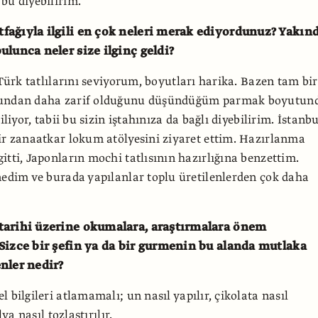
bu diyebilirim.
ağıyla ilgili en çok neleri merak ediyordunuz? Yakın
ulunca neler size ilginç geldi?
 Türk tatlılarını seviyorum, boyutları harika. Bazen tam bir
tundan daha zarif olduğunu düşündüğüm parmak boyutun
biliyor, tabii bu sizin iştahınıza da bağlı diyebilirim. İstanbu
ir zanaatkar lokum atölyesini ziyaret ettim. Hazırlanma
itti, Japonların mochi tatlısının hazırlığına benzettim.
nedim ve burada yapılanlar toplu üretilenlerden çok daha
tarihi üzerine okumalara, araştırmalara önem
Sizce bir şefin ya da bir gurmenin bu alanda mutlaka
nler nedir?
 bilgileri atlamamalı; un nasıl yapılır, çikolata nasıl
lya nasıl tozlaştırılır.