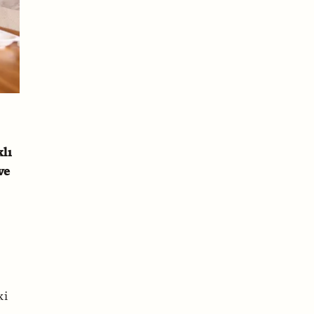
klı
ve
ki