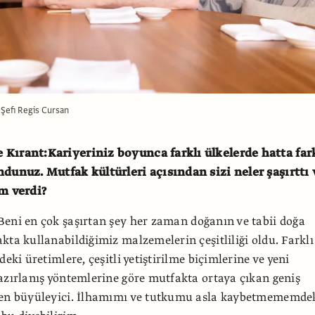
Şefi Regis Cursan
Kırant:Kariyeriniz boyunca farklı ülkelerde hatta far
ndunuz. Mutfak kültürleri açısından sizi neler şaşırttı 
am verdi?
Beni en çok şaşırtan şey her zaman doğanın ve tabii doğa
kta kullanabildiğimiz malzemelerin çeşitliliği oldu. Farklı
deki üretimlere, çeşitli yetiştirilme biçimlerine ve yeni
azırlanış yöntemlerine göre mutfakta ortaya çıkan geniş
ten büyüleyici. İlhamımı ve tutkumu asla kaybetmememde