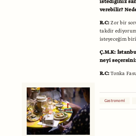
istediğiniz san
verebilir? Ned
R.C:
Zor bir so
takdir ediyorum
isteyeceğim biri
Ç.M.K: İstanbu
neyi seçersini
R.C:
Tonka Fasu
Gastronomi