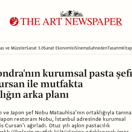
ras ve Müzeler
Sanat 3.0
Sanat Ekonomisi
Sinema
Sahneden
Tasarım
Kitap
ndra'nın kurumsal pasta şef
ursan ile mutfakta
lığın arka planı
o ve Japon şef Nobu Matauhisa’nın ortaklığıyla tanın
Japon restoranı Nobu, İstanbul adresinde kurumsal
s Cursan’ı ağırladı. Otuz yılı aşkın pastacılık