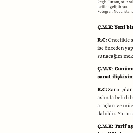
Regis Cursan, otuz yıl
tarifler geliştiriyor.
Fotoğraf: Nobu İstan
Ç.M.K: Yeni bir
R.C:
Öncelikle 
ise önceden yap
sunacağım mek
Ç.M.K
:
Günümü
sanat ilişkisi
R.C:
Sanatçılar 
aslında belirli 
araçları ve müc
dahildir. Yaratı
Ç.M.K: Tarif 