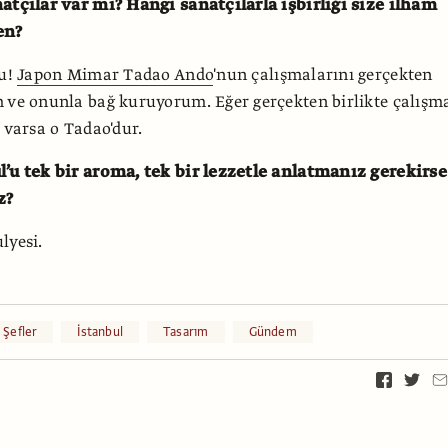
atçılar var mı? Hangi sanatçılarla işbirliği size ilham
en?
ru!
Japon Mimar Tadao Ando
'nun çalışmalarını gerçekten
 ve onunla bağ kuruyorum. Eğer gerçekten birlikte çalışm
 varsa o Tadao'dur.
l’u tek bir aroma, tek bir lezzetle anlatmanız gerekirse
z?
lyesi.
Şefler
İstanbul
Tasarım
Gündem