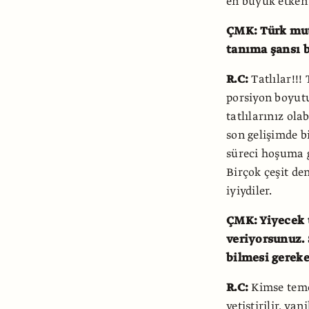
en büyük etken 
ÇMK: Türk mutf
tanıma şansı b
R.C:
Tatlılar!!!
porsiyon boyu
tatlılarınız ola
son gelişimde b
süreci hoşuma g
Birçok çeşit de
iyiydiler.
ÇMK: Yiyecek 
veriyorsunuz. 
bilmesi gereke
R.C:
Kimse temel
yetiştirilir, vani