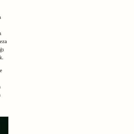
a
n
Ceza
ğı
k.
e
n
m