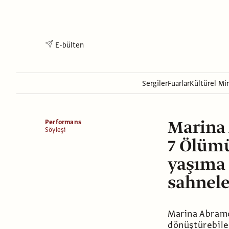
E-bülten
Sergiler
Fuarlar
Kültürel Mi
Marina 
Performans
Söyleşi
7 Ölümü
yaşıma 
sahnele
Marina Abramo
dönüştürebile