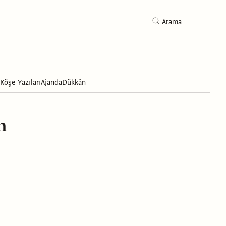
Arama
Köşe Yazıları
Ajanda
Dükkân
Arama
n