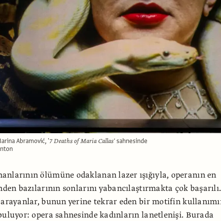
rina Abramović, '
7 Deaths of Maria Callas'
sahnesinde
enton
anlarının ölümüne odaklanan lazer ışığıyla, operanın en
inden bazılarının sonlarını yabancılaştırmakta çok başarılı
 arayanlar, bunun yerine tekrar eden bir motifin kullanım
buluyor: opera sahnesinde kadınların lanetlenişi. Burada