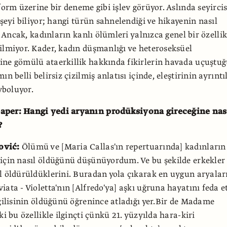
form üzerine bir deneme gibi işlev görüyor. Aslında seyircis
 şeyi biliyor; hangi türün sahnelendiği ve hikayenin nasıl
r. Ancak, kadınların kanlı ölümleri yalnızca genel bir özelli
ilmiyor. Kader, kadın düşmanlığı ve heteroseksüel
ine gömülü ataerkillik hakkında fikirlerin havada uçuştu
ın belli belirsiz çizilmiş anlatısı içinde, eleştirinin ayrıntı
boluyor.
aper: Hangi yedi aryanın prodüksiyona gireceğine nas
?
ović:
Ölümü ve [Maria Callas'ın repertuarında] kadınların
için nasıl öldüğünü düşünüyordum. Ve bu şekilde erkekler
l öldürüldüklerini. Buradan yola çıkarak en uygun aryalar
ata - Violetta'nın [Alfredo'ya] aşkı uğruna hayatını feda et
vgilisinin öldüğünü öğrenince atladığı yer.Bir de Madame
ki bu özellikle ilginçti çünkü 21. yüzyılda hara-kiri