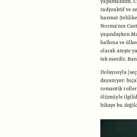
yapamazdım. Co
radyoaktif ve z
hazmat (tehlikel
Norma'nın Casta
yaşındayken Mar
halkına ve ülke
olarak ateşte 
tek eserdir. Ba
Dolayısıyla [s
dayanıyor: bıça
romantik roller
ölümüyle ilgili
hikaye bu değild