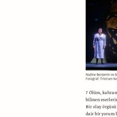
Nadine Benjamin ve Ma
Fotoğraf: Tristram K
7 Ölüm, kahram
bilinen eserler
Bir olay örgüsü
dair bir yorum 