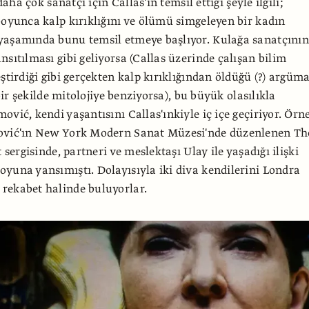
 daha çok sanatçı için Callas'ın temsil ettiği şeyle ilgili;
boyunca kalp kırıklığını ve ölümü simgeleyen bir kadın
yaşamında bunu temsil etmeye başlıyor. Kulağa sanatçının
nsıtılması gibi geliyorsa (Callas üzerinde çalışan bilim
eştirdiği gibi gerçekten kalp kırıklığından öldüğü (?) argüm
e bir şekilde mitolojiye benziyorsa), bu büyük olasılıkla
ović, kendi yaşantısını Callas'ınkiyle iç içe geçiriyor. Örn
ović'ın New York Modern Sanat Müzesi'nde düzenlenen Th
t sergisinde, partneri ve meslektaşı Ulay ile yaşadığı ilişki
yuna yansımıştı. Dolayısıyla iki diva kendilerini Londra
rekabet halinde buluyorlar.