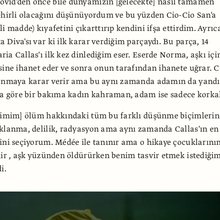
vid'den önce bile dünyamızın [gelecekte] nasıl tamamen
ehirli olacağını düşünüyordum ve bu yüzden Cio-Cio San'a
i madde) kıyafetini çıkarttırıp kendini ifşa ettirdim. Ayrıc
 Diva'sı var ki ilk karar verdiğim parçaydı. Bu parça, 14
ia Callas'ı ilk kez dinlediğim eser. Eserde Norma, aşkı içi
sine ihanet eder ve sonra onun tarafından ihanete uğrar. 
yanmaya karar verir ama bu aynı zamanda adamın da yandı
na göre bir bakıma kadın kahraman, adam ise sadece korka
eçimim] ölüm hakkındaki tüm bu farklı düşünme biçimlerin
klanma, delilik, radyasyon ama aynı zamanda Callas'ın en
ini seçiyorum. Médée ile tanınır ama o hikaye çocuklarını
dir , aşk yüzünden öldürürken benim tasvir etmek istediği
i.