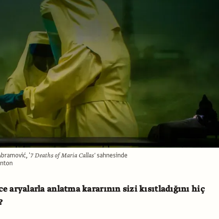
bramović, '
7 Deaths of Maria Callas'
sahnesinde
enton
e aryalarla anlatma kararının sizi kısıtladığını hiç
?