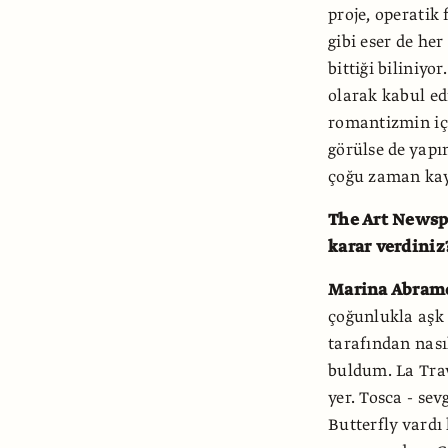
proje, operatik 
gibi eser de her
bittiği biliniyo
olarak kabul ed
romantizmin iç
görülse de yapım
çoğu zaman kay
The Art Newsp
karar verdiniz
Marina Abram
çoğunlukla aşk 
tarafından nası
buldum. La Travi
yer. Tosca - se
Butterfly vardı 