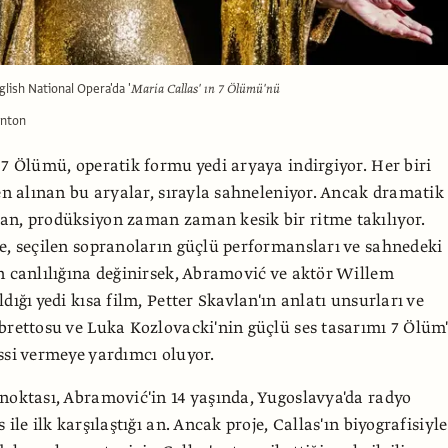
glish National Opera'da '
Maria Callas' ın 7 Ölümü'nü
enton
 7 Ölümü, operatik formu yedi aryaya indirgiyor. Her biri
den alınan bu aryalar, sırayla sahneleniyor. Ancak dramatik
an, prodüksiyon zaman zaman kesik bir ritme takılıyor.
e, seçilen sopranoların güçlü performansları ve sahnedeki
n canlılığına değinirsek, Abramović ve aktör Willem
dığı yedi kısa film, Petter Skavlan'ın anlatı unsurları ve
brettosu ve Luka Kozlovacki'nin güçlü ses tasarımı 7 Ölüm
ssi vermeye yardımcı oluyor.
noktası, Abramović'in 14 yaşında, Yugoslavya'da radyo
 ile ilk karşılaştığı an. Ancak proje, Callas'ın biyografisiyle