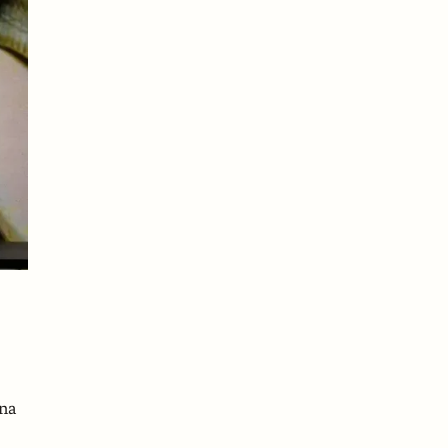
.
ına