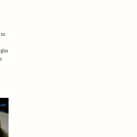
anı
eğin
e