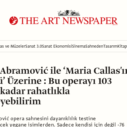
ras ve Müzeler
Sanat 3.0
Sanat Ekonomisi
Sinema
Sahneden
Tasarım
Kitap
Abramović ile ‘Maria Callas'ı
’ Üzerine : Bu operayı 103
kadar rahatlıkla
yebilirim
vić opera sahnesini dayanıklılık testine
cek yegane isimlerden. Sadece kendisi için değil -76