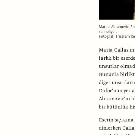
Marina Abramović, En
sahneliyor.
Fotoğraf: Tristram K
Maria Callas'ın
farklı bir eser
unsurlar olmad
Bununla birlikt
diğer unsurları
Dafoe'nun yer al
Abramović'in li
bir bütünlük hi
Eserin sıçrama 
dinlerken Callas