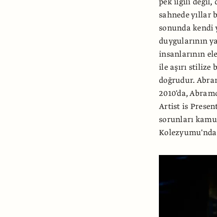
pek ilgili değil,
sahnede yıllar 
sonunda kendi 
duygularının ya
insanlarının el
ile aşırı stiliz
doğrudur. Abram
2010'da, Abram
Artist is Presen
sorunları kamuo
Kolezyumu'nda 