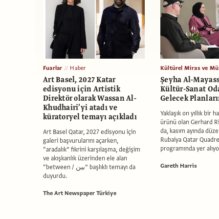
Fuarlar
Haber
Kültürel Miras ve Mü
Art Basel, 2027 Katar
Şeyha Al-Mayass
edisyonu için Artis­tik
Kültür-Sanat Od
Direktör olarak Wassan Al-
Gelecek Planlar
Khudhairi’yi atadı ve
Yaklaşık on yıllık bir h
küratoryel temayı açıkladı
ürünü olan Gerhard R
da, kasım ayında düz
Art Basel Qatar, 2027 edisyonu için
Rubaiya Qatar Quadren
galeri başvurularını açarken,
programında yer alıyo
“aradalık” fikrini karşılaşma, değişim
ve akışkanlık üzerinden ele alan
Gareth Harris
“between / بين” başlıklı temayı da
duyurdu.
The Art Newspaper Türkiye