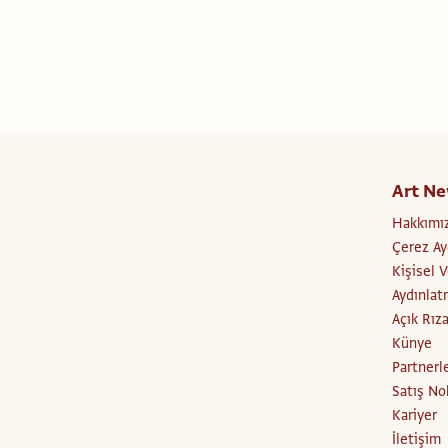
Art Ne
Hakkımı
Çerez Ay
Kişisel 
Aydınlat
Açık Rız
Künye
Partnerl
Satış No
Kariyer
İletişim