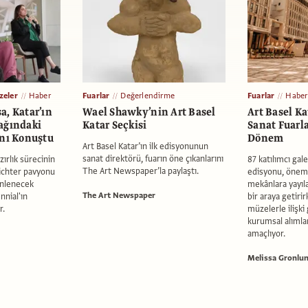
zeler
Haber
Fuarlar
Değerlendirme
Fuarlar
Haber
a, Katar’ın
Wael Shawky’nin Art Basel
Art Basel Ka
ağındaki
Katar Seçkisi
Sanat Fuarla
ını Konuştu
Dönem
Art Basel Katar’ın ilk edisyonunun
sanat direktörü, fuarın öne çıkanlarını
azırlık sürecinin
87 katılımcı gale
The Art Newspaper’la paylaştı.
ichter pavyonu
edisyonu, önemli
enlenecek
mekânlara yayıl
The Art Newspaper
nial'ın
bir araya getirir
r.
müzelerle ilişki
kurumsal alımla
amaçlıyor.
Melissa Gronlu