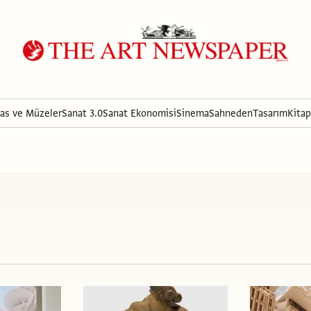
ras ve Müzeler
Sanat 3.0
Sanat Ekonomisi
Sinema
Sahneden
Tasarım
Kitap