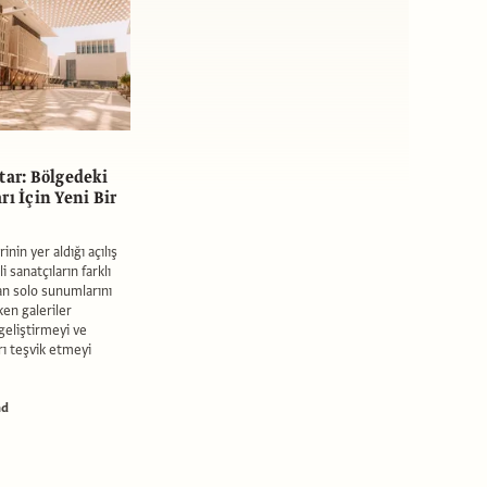
tar: Bölgedeki
rı İçin Yeni Bir
rinin yer aldığı açılış
 sanatçıların farklı
an solo sunumlarını
ken galeriler
 geliştirmeyi ve
rı teşvik etmeyi
nd