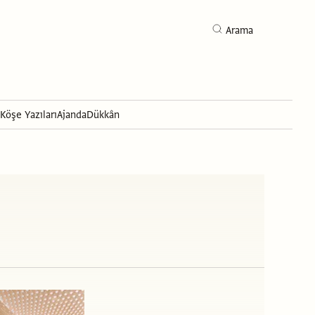
Arama
Köşe Yazıları
Ajanda
Dükkân
Arama