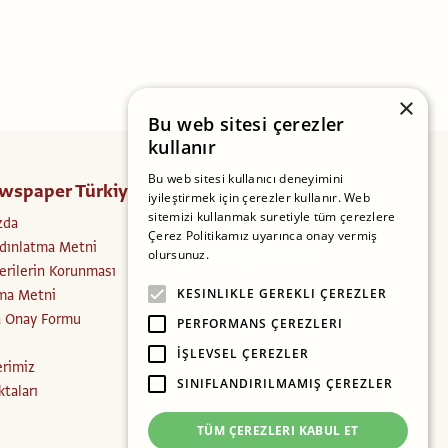
×
Bu web sitesi çerezler
kullanır
Bu web sitesi kullanıcı deneyimini
wspaper Türkiye
Takip Edin
iyileştirmek için çerezler kullanır. Web
sitemizi kullanmak suretiyle tüm çerezlere
zda
Facebook
Çerez Politikamız uyarınca onay vermiş
dınlatma Metni
Instagram
olursunuz.
Daha fazlasını oku
Verilerin Korunması
Twitter
ma Metni
KESINLIKLE GEREKLI ÇEREZLER
a Onay Formu
PERFORMANS ÇEREZLERI
İŞLEVSEL ÇEREZLER
erimiz
SINIFLANDIRILMAMIŞ ÇEREZLER
ktaları
TÜM ÇEREZLERI KABUL ET