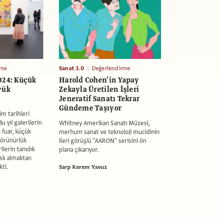
rme
Sanat 3.0
Değerlendirme
024: Küçük
Harold Cohen’in Yapay
yük
Zekayla Üretilen İşleri
Jeneratif Sanatı Tekrar
Gündeme Taşıyor
m tarihleri
u yıl galerilerin
Whitney Amerikan Sanatı Müzesi,
 fuar, küçük
merhum sanat ve teknoloji mucidinin
görünürlük
ileri görüşlü "AARON" serisini ön
ilerin tanıdık
plana çıkarıyor.
isk almaktan
ti.
Sarp Kerem Yavuz