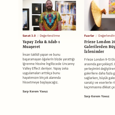
Sanat 3.0
Değerlendirme
Fuarlar
Değerlendi
Yapay Zeka & Adab-ı
Frieze London 2
Muaşeret
Galerilerden Bü
İzlenimler
İnsan taklidi yapan ve bunu
başaramayan öğelerin bizde yarattığı
Frieze London 9-13 Eki
iğrenme hissine İngilizcede Uncanny
arasında gerçekleşti. B
Valley Effect deniyor. Yapay zeka
yerleşimini değiştiren
uygulamaları arttıkça bunu
galerilere daha fazla 
hayatımızın birçok alanında
sağlarken, büyük galer
hissetmeye başlayacağız.
sanatçı ve eserlerle r
kaçınmasına dikkat çek
Sarp Kerem Yavuz
Sarp Kerem Yavuz