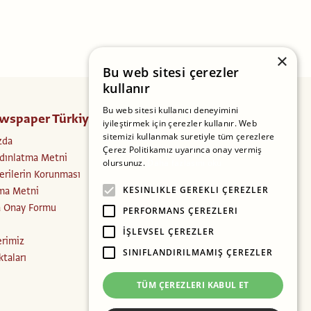
×
Bu web sitesi çerezler
kullanır
Bu web sitesi kullanıcı deneyimini
wspaper Türkiye
Takip Edin
iyileştirmek için çerezler kullanır. Web
sitemizi kullanmak suretiyle tüm çerezlere
zda
Facebook
Çerez Politikamız uyarınca onay vermiş
dınlatma Metni
Instagram
olursunuz.
Daha fazlasını oku
Verilerin Korunması
Twitter
ma Metni
KESINLIKLE GEREKLI ÇEREZLER
a Onay Formu
PERFORMANS ÇEREZLERI
İŞLEVSEL ÇEREZLER
erimiz
SINIFLANDIRILMAMIŞ ÇEREZLER
ktaları
TÜM ÇEREZLERI KABUL ET