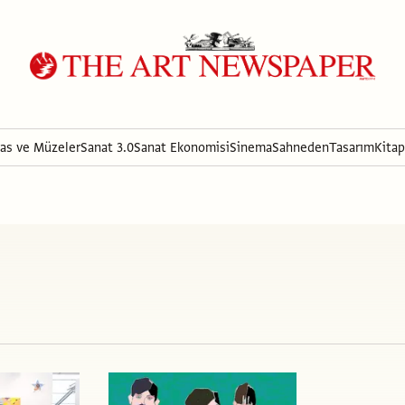
ras ve Müzeler
Sanat 3.0
Sanat Ekonomisi
Sinema
Sahneden
Tasarım
Kitap