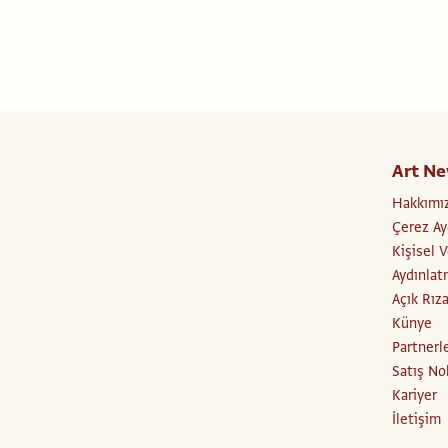
Art Ne
Hakkımı
Çerez Ay
Kişisel 
Aydınlat
Açık Rız
Künye
Partnerl
Satış No
Kariyer
İletişim