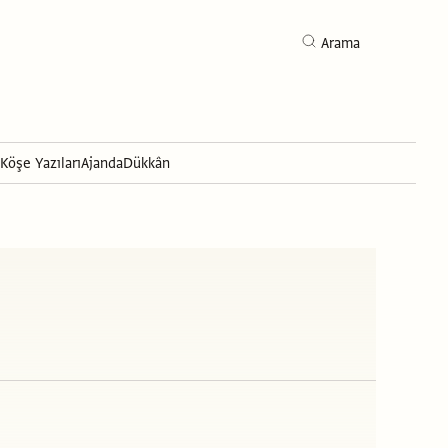
Arama
Köşe Yazıları
Ajanda
Dükkân
Arama