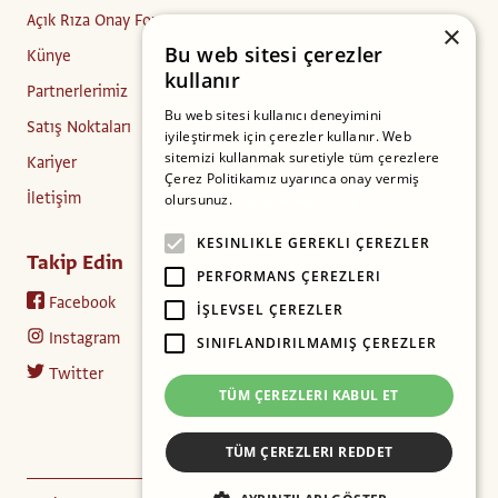
Açık Rıza Onay Formu
×
Bu web sitesi çerezler
Künye
kullanır
Partnerlerimiz
Bu web sitesi kullanıcı deneyimini
Satış Noktaları
iyileştirmek için çerezler kullanır. Web
sitemizi kullanmak suretiyle tüm çerezlere
Kariyer
Çerez Politikamız uyarınca onay vermiş
İletişim
olursunuz.
Daha fazlasını oku
KESINLIKLE GEREKLI ÇEREZLER
Takip Edin
PERFORMANS ÇEREZLERI
Facebook
İŞLEVSEL ÇEREZLER
Instagram
SINIFLANDIRILMAMIŞ ÇEREZLER
Twitter
TÜM ÇEREZLERI KABUL ET
TÜM ÇEREZLERI REDDET