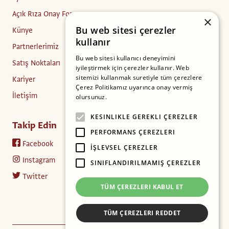
Açık Rıza Onay Formu
×
Bu web sitesi çerezler
Künye
kullanır
Partnerlerimiz
Bu web sitesi kullanıcı deneyimini
Satış Noktaları
iyileştirmek için çerezler kullanır. Web
sitemizi kullanmak suretiyle tüm çerezlere
Kariyer
Çerez Politikamız uyarınca onay vermiş
İletişim
olursunuz.
Daha fazlasını oku
KESINLIKLE GEREKLI ÇEREZLER
Takip Edin
PERFORMANS ÇEREZLERI
Facebook
İŞLEVSEL ÇEREZLER
Instagram
SINIFLANDIRILMAMIŞ ÇEREZLER
Twitter
TÜM ÇEREZLERI KABUL ET
TÜM ÇEREZLERI REDDET