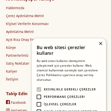
Hakkımızda
Çerez Aydınlatma Metni
Kişisel Verilerin Korunması
Aydınlatma Metni
Açık Rıza Onay Formu
×
Bu web sitesi çerezler
Künye
kullanır
Partnerlerimiz
Bu web sitesi kullanıcı deneyimini
Satış Noktaları
iyileştirmek için çerezler kullanır. Web
sitemizi kullanmak suretiyle tüm çerezlere
Kariyer
Çerez Politikamız uyarınca onay vermiş
İletişim
olursunuz.
Daha fazlasını oku
KESINLIKLE GEREKLI ÇEREZLER
Takip Edin
PERFORMANS ÇEREZLERI
Facebook
İŞLEVSEL ÇEREZLER
Instagram