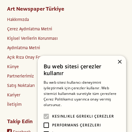
Art Newspaper Türkiye
Hakkımızda
Çerez Aydınlatma Metni
Kişisel Verilerin Korunması
Aydınlatma Metni
Açık Rıza Onay Formu
×
Bu web sitesi çerezler
Künye
kullanır
Partnerlerimiz
Bu web sitesi kullanıcı deneyimini
Satış Noktaları
iyileştirmek için çerezler kullanır. Web
sitemizi kullanmak suretiyle tüm çerezlere
Kariyer
Çerez Politikamız uyarınca onay vermiş
İletişim
olursunuz.
Daha fazlasını oku
KESINLIKLE GEREKLI ÇEREZLER
Takip Edin
PERFORMANS ÇEREZLERI
Facebook