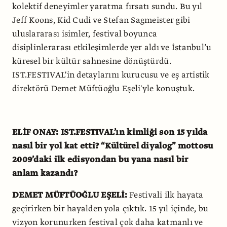
kolektif deneyimler yaratma fırsatı sundu. Bu yıl
Jeff Koons, Kid Cudi ve Stefan Sagmeister gibi
uluslararası isimler, festival boyunca
disiplinlerarası etkileşimlerde yer aldı ve İstanbul’u
küresel bir kültür sahnesine dönüştürdü.
IST.FESTIVAL'in detaylarını kurucusu ve eş artistik
direktörü Demet Müftüoğlu Eşeli'yle konuştuk.
ELİF ONAY: IST.FESTIVAL’ın kimliği son 15 yılda
nasıl bir yol kat etti? “Kültürel diyalog” mottosu
2009’daki ilk edisyondan bu yana nasıl bir
anlam kazandı?
DEMET MÜFTÜOĞLU EŞELİ:
Festivali ilk hayata
geçirirken bir hayalden yola çıktık. 15 yıl içinde, bu
vizyon korunurken festival çok daha katmanlı ve