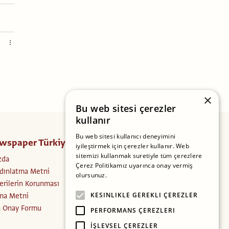
×
Bu web sitesi çerezler
kullanır
Bu web sitesi kullanıcı deneyimini
wspaper Türkiye
Takip Edin
iyileştirmek için çerezler kullanır. Web
sitemizi kullanmak suretiyle tüm çerezlere
zda
Facebook
Çerez Politikamız uyarınca onay vermiş
dınlatma Metni
Instagram
olursunuz.
Daha fazlasını oku
Verilerin Korunması
Twitter
ma Metni
KESINLIKLE GEREKLI ÇEREZLER
a Onay Formu
PERFORMANS ÇEREZLERI
İŞLEVSEL ÇEREZLER