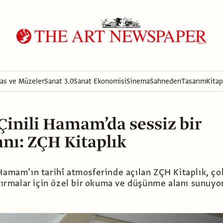
ras ve Müzeler
Sanat 3.0
Sanat Ekonomisi
Sinema
Sahneden
Tasarım
Kitap
Çinili Hamam’da sessiz bir
anı: ZÇH Kitaplık
Hamam’ın tarihî atmosferinde açılan ZÇH Kitaplık, ço
ştırmalar için özel bir okuma ve düşünme alanı sunuyo