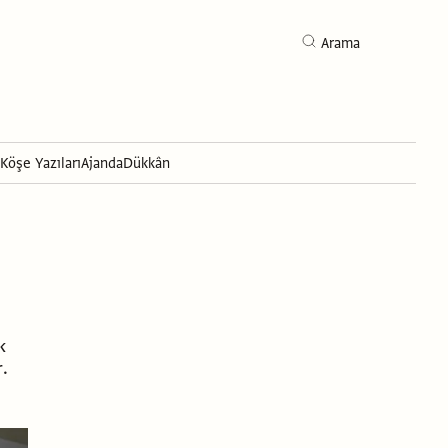
Arama
Köşe Yazıları
Ajanda
Dükkân
Arama
k
r.