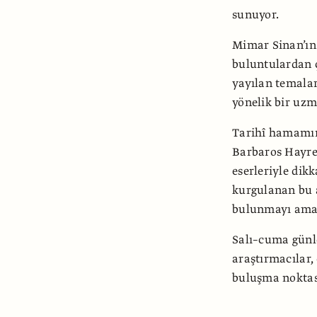
sunuyor.
Mimar Sinan’ın 
buluntulardan ç
yayılan temaları
yönelik bir uzm
Tarihî hamamın
Barbaros Hayre
eserleriyle dik
kurgulanan bu a
bulunmayı amaç
Salı–cuma günle
araştırmacılar, 
buluşma noktas