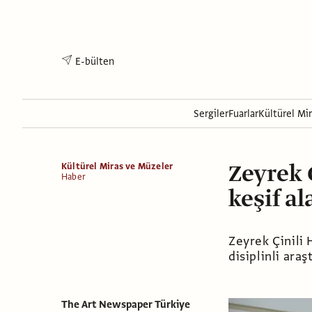
E-bülten
Sergiler
Fuarlar
Kültürel Mi
Zeyrek 
Kültürel Miras ve Müzeler
Haber
keşif al
Zeyrek Çinili 
disiplinli ara
The Art Newspaper Türkiye