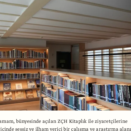
amam, bünyesinde açılan ZÇH Kitaplık ile ziyaretçilerine
içinde sessiz ve ilham verici bir çalışma ve araştırma alan