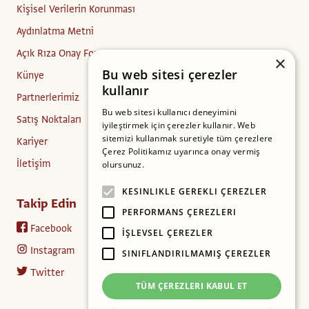
Kişisel Verilerin Korunması
Aydınlatma Metni
Açık Rıza Onay Formu
×
Bu web sitesi çerezler
Künye
kullanır
Partnerlerimiz
Bu web sitesi kullanıcı deneyimini
Satış Noktaları
iyileştirmek için çerezler kullanır. Web
sitemizi kullanmak suretiyle tüm çerezlere
Kariyer
Çerez Politikamız uyarınca onay vermiş
İletişim
olursunuz.
Daha fazlasını oku
KESINLIKLE GEREKLI ÇEREZLER
Takip Edin
PERFORMANS ÇEREZLERI
Facebook
İŞLEVSEL ÇEREZLER
Instagram
SINIFLANDIRILMAMIŞ ÇEREZLER
Twitter
TÜM ÇEREZLERI KABUL ET