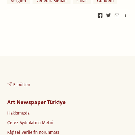
Sergiler
Venedik Bienali
sanat
Gündem
E-bülten
Art Newspaper Türkiye
Hakkımızda
Çerez Aydınlatma Metni
Kişisel Verilerin Korunması