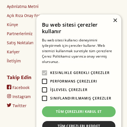
Aydınlatma Metni
Açık Rıza Onay Formu
×
Bu web sitesi çerezler
Künye
kullanır
Partnerlerimiz
Bu web sitesi kullanıcı deneyimini
Satış Noktaları
iyileştirmek için çerezler kullanır. Web
sitemizi kullanmak suretiyle tüm çerezlere
Kariyer
Çerez Politikamız uyarınca onay vermiş
İletişim
olursunuz.
Daha fazlasını oku
KESINLIKLE GEREKLI ÇEREZLER
Takip Edin
PERFORMANS ÇEREZLERI
Facebook
İŞLEVSEL ÇEREZLER
Instagram
SINIFLANDIRILMAMIŞ ÇEREZLER
Twitter
TÜM ÇEREZLERI KABUL ET
TÜM ÇEREZLERI REDDET