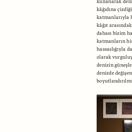
kullanarak deni
kâğıdına çizdiği
katmanlarıyla h
kâğıt arasındak
dahası bizim har
katmanların hiss
hassaslığıyla 
olarak vurguluy
denizin güneşle
denizde değişe
boyutlandırılmış