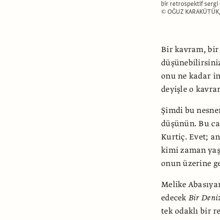
bir retrospektif sergi 
© OĞUZ KARAKÜTÜK,
Bir kavram, bir
düşünebilirsini
onu ne kadar in
deyişle o kavra
Şimdi bu nesnen
düşünün. Bu can
Kurtiç. Evet; a
kimi zaman yaş
onun üzerine ger
Melike Abasıya
edecek
Bir Deni
tek odaklı bir r