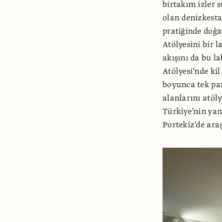
birtakım izler 
olan denizkesta
pratiğinde doğa
Atölyesini bir 
akışını da bu l
Atölyesi’nde ki
boyunca tek pa
alanlarını atöl
Türkiye’nin ya
Portekiz’de ara