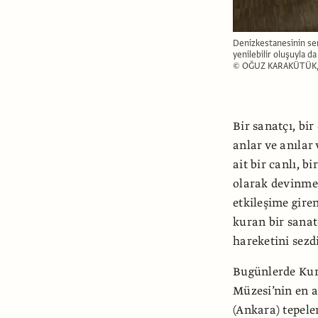
Denizkestanesinin ser
yenilebilir oluşuyla d
© OĞUZ KARAKÜTÜK,
Bir sanatçı, bir
anlar ve anılar 
ait bir canlı, b
olarak devinmey
etkileşime giren
kuran bir sanatç
hareketini sezd
Bugünlerde Kur
Müzesi’nin en a
(Ankara) tepele