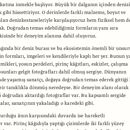
katına inmekle başlıyor. Büyük bir dalganın içinden deniz
 gibi hissettiriyor. O derinlerde farklı malzeme, boyut ve
ulan denizkestaneleriyle karşılaşıyoruz hem fiziksel hem d
k. Doğrudan temas edebildiğimiz formların yanı sıra
kisinde bir deneyim alanına dahil oluyoruz.
lığında bir deniz burası ve bu ekosistemin önemli bir unsur
in formları, imgeleri ve kendileriyle kaplı her yer. Bunun y
ikleri, yosun perdeleri, pirinç kâğıtları, eskizler, çalışma
osunları gelgit fotoğrafları dahil olmuş sergiye. Dünyanın
inde yaşamış sanatçı, doğaya doğrudan temas ederek gittiği
 bir tanıklıkla dönmüş neredeyse. Bir deneyim alanı olarak
i doğrudan aktardığı fotoğraflar var. Bu kapsamlı sergide
alar, sanatçının yakaladığı o karedeki gibi.
urduğu ânın karşısındaki duvarda ise hareketli
r var. Pirinç kâğıdıyla yaptığı çizimlerde iki farklı yüzey