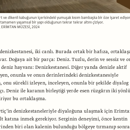
t ve dikenli kabuğunun içerisindeki yumuşak kısım bambaşka bir öze işaret ediyor
a tamamen yaşamsal bir yapı olduğunun tekrar tekrar altını çiziyor.
 ERİMTAN MÜZESİ, 2024
 denizkestanesi, iki canlı. Burada ortak bir hafıza, ortakla
var. Doğaya ait bir parça: Deniz. Tuzlu, derin ve sessiz ve 
ir deniz hayvanı: Denizkestanesi. Diğer yanda denizle aktif
en, onunla ve onun derinlerindeki denizkestanesiyle
, onu sürekli izleyen, inceleyen, onunla bir şekilde diyalog
ı. Deniz ile karanın birleştiği yerde esen rüzgârın iki yönl
iriyor bu ortaklaşma.
tiç’in denizkestaneleriyle diyaloğuna ulaşmak için Erimt
lt katına inmek gerekiyor. Serginin deneyimi, önce kentin
rinden biri olan kalenin bulunduğu bölgeye tırmanıp sonra