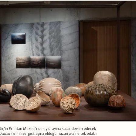
tiç’in Erimtan Müzesi’nde eylül ayına kadar devam edecek
 Anıları
isimli sergisi, aşina olduğumuzun aksine tek odaklı