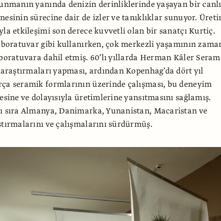
sunmanın yanında denizin derinliklerinde yaşayan bir canl
nesinin sürecine dair de izler ve tanıklıklar sunuyor. Üret
yla etkileşimi son derece kuvvetli olan bir sanatçı Kurtiç.
laboratuvar gibi kullanırken, çok merkezli yaşamının zama
aboratuvara dahil etmiş. 60’lı yıllarda Herman Kâler Seram
l araştırmaları yapması, ardından Kopenhag’da dört yıl
rça seramik formlarının üzerinde çalışması, bu deneyim
yesine ve dolayısıyla üretimlerine yansıtmasını sağlamış.
nı sıra Almanya, Danimarka, Yunanistan, Macaristan ve
ştırmalarını ve çalışmalarını sürdürmüş.