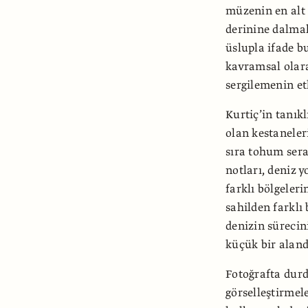
müzenin en alt 
derinine dalmak
üslupla ifade b
kavramsal olara
sergilemenin et
Kurtiç’in tanık
olan kestaneler
sıra tohum seram
notları, deniz y
farklı bölgeler
sahilden farklı
denizin sürecin
küçük bir aland
Fotoğrafta durd
görselleştirmele