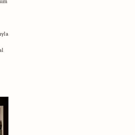
esim
ıyla
al