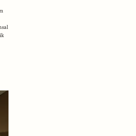
ı
im
nsal
ik