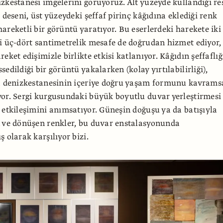
zkestanesi imgelerini görüyoruz. Alt yüzeyde kullandığı r
 deseni, üst yüzeydeki şeffaf pirinç kâğıdına eklediği renk
areketli bir görüntü yaratıyor. Bu eserlerdeki harekete iki
i üç-dört santimetrelik mesafe de doğrudan hizmet ediyor,
eket edişimizle birlikte etkisi katlanıyor. Kâğıdın şeffaflığ
edildiği bir görüntü yakalarken (kolay yırtılabilirliği),
da denizkestanesinin içeriye doğru yaşam formunu kavrams
or. Sergi kurgusundaki büyük boyutlu duvar yerleştirmesi
 etkileşimini anımsatıyor. Güneşin doğuşu ya da batışıyla
n ve dönüşen renkler, bu duvar enstalasyonunda
 olarak karşılıyor bizi.