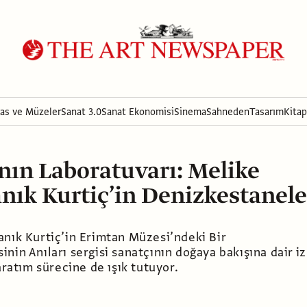
ras ve Müzeler
Sanat 3.0
Sanat Ekonomisi
Sinema
Sahneden
Tasarım
Kitap
nın Laboratuvarı: Melike
nık Kurtiç’in Denizkestanele
anık Kurtiç’in Erimtan Müzesi’ndeki Bir
nin Anıları sergisi sanatçının doğaya bakışına dair iz
yaratım sürecine de ışık tutuyor.