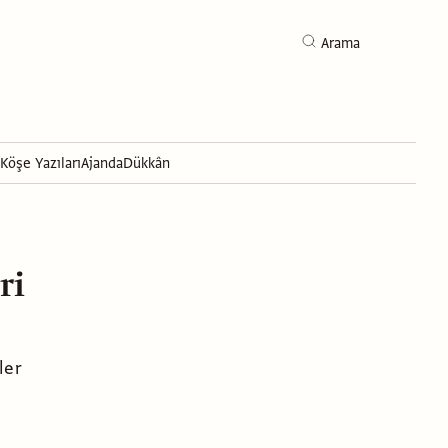
Arama
Köşe Yazıları
Ajanda
Dükkân
Arama
ri
ler