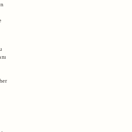
in
e
u
anı
 her