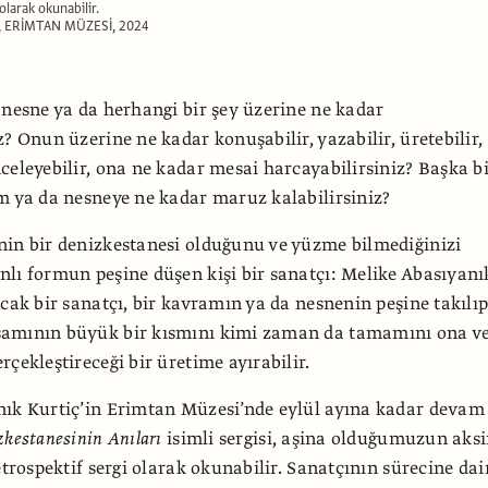
olarak okunabilir.
 ERİMTAN MÜZESİ, 2024
 nesne ya da herhangi bir şey üzerine ne kadar
z? Onun üzerine ne kadar konuşabilir, yazabilir, üretebilir,
celeyebilir, ona ne kadar mesai harcayabilirsiniz? Başka b
m ya da nesneye ne kadar maruz kalabilirsiniz?
in bir denizkestanesi olduğunu ve yüzme bilmediğinizi
lı formun peşine düşen kişi bir sanatçı: Melike Abasıyanı
ncak bir sanatçı, bir kavramın ya da nesnenin peşine takılı
amının büyük bir kısmını kimi zaman da tamamını ona v
çekleştireceği bir üretime ayırabilir.
nık Kurtiç’in Erimtan Müzesi’nde eylül ayına kadar devam
zkestanesinin Anıları
isimli sergisi, aşina olduğumuzun aks
etrospektif sergi olarak okunabilir. Sanatçının sürecine dai