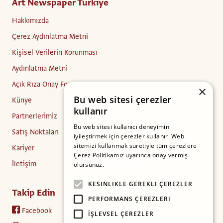
Art Newspaper Türkiye
Hakkımızda
Çerez Aydınlatma Metni
Kişisel Verilerin Korunması
Aydınlatma Metni
Açık Rıza Onay Formu
×
Bu web sitesi çerezler
Künye
kullanır
Partnerlerimiz
Bu web sitesi kullanıcı deneyimini
Satış Noktaları
iyileştirmek için çerezler kullanır. Web
sitemizi kullanmak suretiyle tüm çerezlere
Kariyer
Çerez Politikamız uyarınca onay vermiş
İletişim
olursunuz.
Daha fazlasını oku
KESINLIKLE GEREKLI ÇEREZLER
Takip Edin
PERFORMANS ÇEREZLERI
Facebook
İŞLEVSEL ÇEREZLER