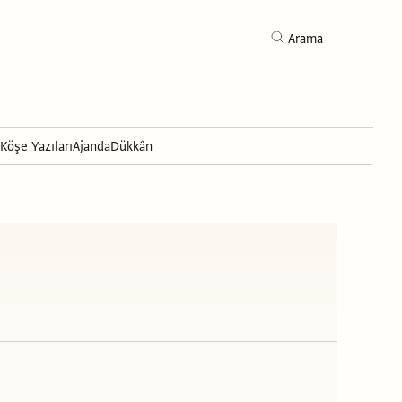
Arama
Köşe Yazıları
Ajanda
Dükkân
Arama