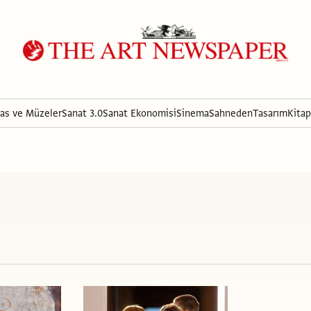
ras ve Müzeler
Sanat 3.0
Sanat Ekonomisi
Sinema
Sahneden
Tasarım
Kitap