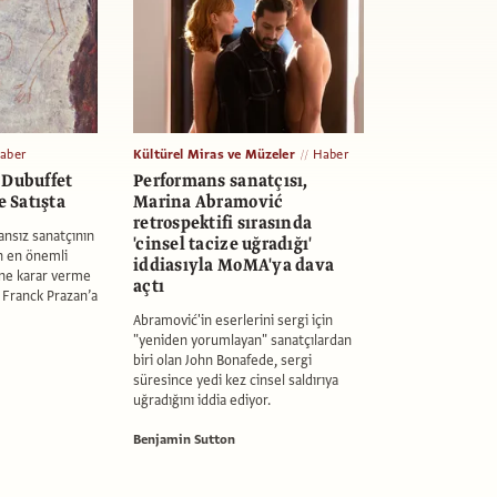
aber
Kültürel Miras ve Müzeler
Haber
 Dubuffet
Performans sanatçısı,
e Satışta
Marina Abramović
retrospektifi sırasında
nsız sanatçının
'cinsel tacize uğradığı'
ın en önemli
iddiasıyla MoMA'ya dava
ine karar verme
açtı
r Franck Prazan’a
Abramović'in eserlerini sergi için
"yeniden yorumlayan" sanatçılardan
biri olan John Bonafede, sergi
süresince yedi kez cinsel saldırıya
uğradığını iddia ediyor.
Benjamin Sutton