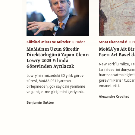
Kültürel Miras ve Müzeler
Haber
Sanat Ekonomisi
H
MoMA'nın Uzun Süredir
MoMA’ya Ait Bir
Direktörlüğünü Yapan Glenn
Eseri Art Basel’d
Lowry 2025 Yılında
New York’lu müze, Fra
Görevinden Ayrılacak
tarihî eserini dünyan
fuarında satma biçim
Lowry'nin müzedeki 30 yıllık görev
görevini Parisli tücca
süresi, MoMA PS1'i yaratan
emanet etti.
birleşmeden, çok sayıdaki yenileme
ve genişletme girişimini içeriyordu.
Alexandre Crochet
Benjamin Sutton