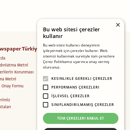
×
Bu web sitesi çerezler
kullanır
Bu web sitesi kullanıcı deneyimini
wspaper Türkiye
Takip Edin
iyileştirmek için çerezler kullanır. Web
sitemizi kullanmak suretiyle tüm çerezlere
zda
Facebook
Çerez Politikamız uyarınca onay vermiş
dınlatma Metni
Instagram
olursunuz.
Daha fazlasını oku
Verilerin Korunması
Twitter
ma Metni
KESINLIKLE GEREKLI ÇEREZLER
a Onay Formu
PERFORMANS ÇEREZLERI
İŞLEVSEL ÇEREZLER
erimiz
SINIFLANDIRILMAMIŞ ÇEREZLER
ktaları
TÜM ÇEREZLERI KABUL ET