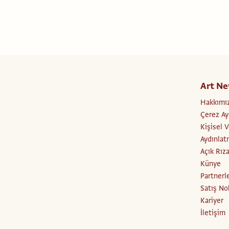
Art Ne
Hakkımı
Çerez Ay
Kişisel 
Aydınlat
Açık Rız
Künye
Partnerl
Satış No
Kariyer
İletişim