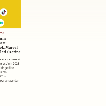
rme
’nin
arı:
Tok, Marvel
leri Üzerine
deviren efsanevi
rsese’nin 2023
bir şekilde
ca’nın
ikTok
n parlamasından