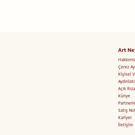
Art Ne
Hakkımı
Çerez Ay
Kişisel 
Aydınlat
Açık Rız
Künye
Partnerl
Satış No
Kariyer
İletişim