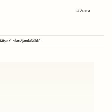
Arama
Köşe Yazıları
Ajanda
Dükkân
Arama