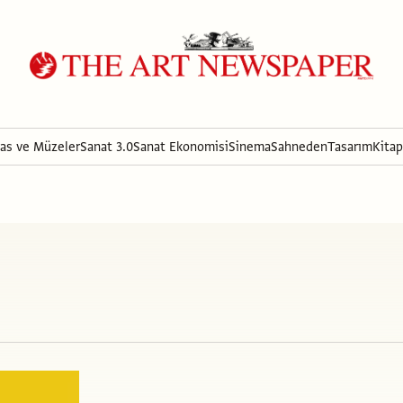
ras ve Müzeler
Sanat 3.0
Sanat Ekonomisi
Sinema
Sahneden
Tasarım
Kitap