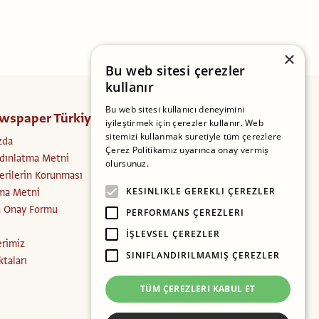
×
Bu web sitesi çerezler
kullanır
Bu web sitesi kullanıcı deneyimini
wspaper Türkiye
Takip Edin
iyileştirmek için çerezler kullanır. Web
sitemizi kullanmak suretiyle tüm çerezlere
zda
Facebook
Çerez Politikamız uyarınca onay vermiş
dınlatma Metni
Instagram
olursunuz.
Daha fazlasını oku
Verilerin Korunması
Twitter
ma Metni
KESINLIKLE GEREKLI ÇEREZLER
a Onay Formu
PERFORMANS ÇEREZLERI
İŞLEVSEL ÇEREZLER
erimiz
SINIFLANDIRILMAMIŞ ÇEREZLER
ktaları
TÜM ÇEREZLERI KABUL ET