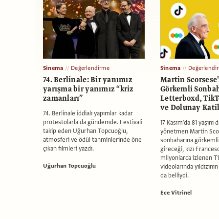
Sinema
Değerlendirme
Sinema
Değerlendi
74. Berlinale: Bir yanımız
Martin Scorsese
yarışma bir yanımız “kriz
Görkemli Sonbah
zamanları”
Letterboxd, Tik
ve Dolunay Katil
74. Berlinale iddialı yapımlar kadar
protestolarla da gündemde. Festivali
17 Kasım’da 81 yaşını 
takip eden Uğurhan Topcuoğlu,
yönetmen Martin Sco
atmosferi ve ödül tahminlerinde öne
sonbaharına görkemli 
çıkan filmleri yazdı.
gireceği, kızı Frances
milyonlarca izlenen T
Uğurhan Topcuoğlu
videolarında yıldızını
da belliydi.
Ece Vitrinel