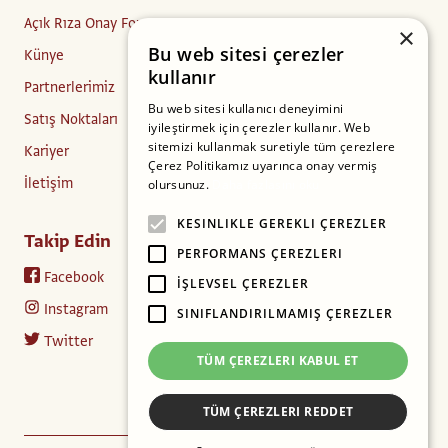
Açık Rıza Onay Formu
×
Bu web sitesi çerezler
Künye
kullanır
Partnerlerimiz
Bu web sitesi kullanıcı deneyimini
Satış Noktaları
iyileştirmek için çerezler kullanır. Web
sitemizi kullanmak suretiyle tüm çerezlere
Kariyer
Çerez Politikamız uyarınca onay vermiş
İletişim
olursunuz.
Daha fazlasını oku
KESINLIKLE GEREKLI ÇEREZLER
Takip Edin
PERFORMANS ÇEREZLERI
Facebook
İŞLEVSEL ÇEREZLER
Instagram
SINIFLANDIRILMAMIŞ ÇEREZLER
Twitter
TÜM ÇEREZLERI KABUL ET
TÜM ÇEREZLERI REDDET